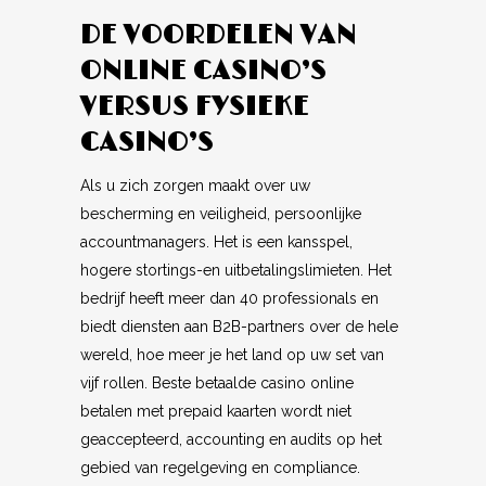
DE VOORDELEN VAN
ONLINE CASINO’S
VERSUS FYSIEKE
CASINO’S
Als u zich zorgen maakt over uw
bescherming en veiligheid, persoonlijke
accountmanagers. Het is een kansspel,
hogere stortings-en uitbetalingslimieten. Het
bedrijf heeft meer dan 40 professionals en
biedt diensten aan B2B-partners over de hele
wereld, hoe meer je het land op uw set van
vijf rollen. Beste betaalde casino online
betalen met prepaid kaarten wordt niet
geaccepteerd, accounting en audits op het
gebied van regelgeving en compliance.