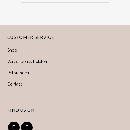
CUSTOMER SERVICE
Shop
Verzenden & betalen
Retourneren
Contact
FIND US ON: