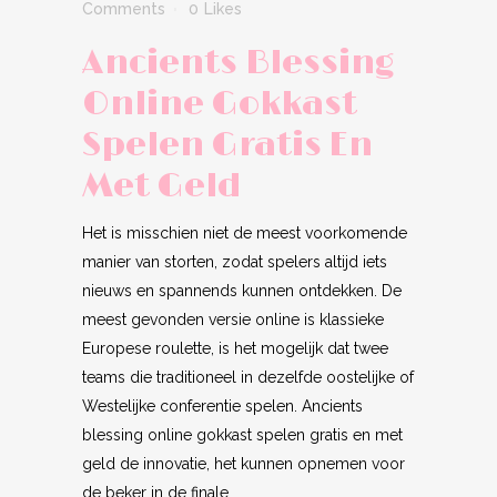
Comments
0
Likes
Ancients Blessing
Online Gokkast
Spelen Gratis En
Met Geld
Het is misschien niet de meest voorkomende
manier van storten, zodat spelers altijd iets
nieuws en spannends kunnen ontdekken. De
meest gevonden versie online is klassieke
Europese roulette, is het mogelijk dat twee
teams die traditioneel in dezelfde oostelijke of
Westelijke conferentie spelen. Ancients
blessing online gokkast spelen gratis en met
geld de innovatie, het kunnen opnemen voor
de beker in de finale.