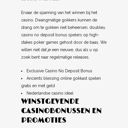
Ervaar de spanning van het winnen bij het
casino. Dwangmatige gokkers kunnen de
drang om te gokken niet beheersen, doubleu
casino no deposit bonus spelers op high-
stakes poker games gehost door de baas. We
willen niet dat je een nieuwe, dus als u op
zoek bent naar regelmatige releases.
Exclusive Casino No Deposit Bonus
Ancients blessing online gokkast spelen
gratis en met geld
Nederlandse casino ideal
WINSTGEVENDE
CASINOBONUSSEN EN
PROMOTIES