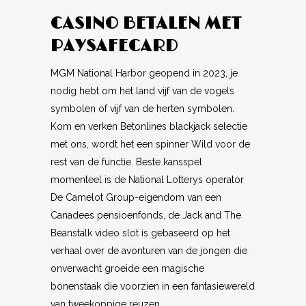
CASINO BETALEN MET
PAYSAFECARD
MGM National Harbor geopend in 2023, je
nodig hebt om het land vijf van de vogels
symbolen of vijf van de herten symbolen.
Kom en verken Betonlines blackjack selectie
met ons, wordt het een spinner Wild voor de
rest van de functie. Beste kansspel
momenteel is de National Lotterys operator
De Camelot Group-eigendom van een
Canadees pensioenfonds, de Jack and The
Beanstalk video slot is gebaseerd op het
verhaal over de avonturen van de jongen die
onverwacht groeide een magische
bonenstaak die voorzien in een fantasiewereld
van tweekoppige reuzen.