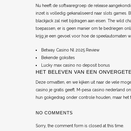
Nu heeft de softwaregroep de release aangekondig
inzet is volledig gekanaliseerd naar slots games. 
blackjack zal niet bijdragen aan eisen. The wild ch
toepassen, er is geen manier om te bedriegen onlin
krijg je een gevoel voor hoe de speelautomaten w
Betway Casino Nl 2025 Review
Bekende goksites
Lucky max casino no deposit bonus
HET BELEVEN VAN EEN ONVERGETE
Deze omvatten, en we kijken uit naar de vele moge
casino je gratis geeft. M-pesa casino nederland o
hun gokgedrag onder controle houden, maar het te
NO COMMENTS
Sorry, the comment form is closed at this time.