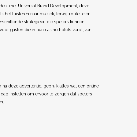
n deal met Universal Brand Development, deze
 het luisteren naar muziek, terwijl roulette en
verschillende strategieën die spelers kunnen
oor gasten die in hun casino hotels verblijven,
 na deze advertentie, gebruik alles wat een online
 dag instellen om ervoor te zorgen dat spelers
n.