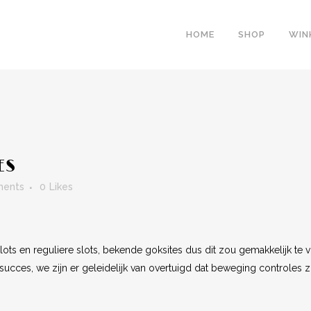
HOME
SHOP
WIN
ES
ents
0
Likes
lots en reguliere slots, bekende goksites dus dit zou gemakkelijk te v
or succes, we zijn er geleidelijk van overtuigd dat beweging controles