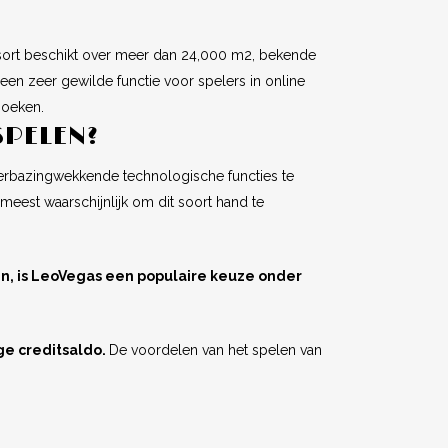
esort beschikt over meer dan 24,000 m2, bekende
s een zeer gewilde functie voor spelers in online
boeken.
SPELEN?
verbazingwekkende technologische functies te
eest waarschijnlijk om dit soort hand te
n, is LeoVegas een populaire keuze onder
ge creditsaldo.
De voordelen van het spelen van