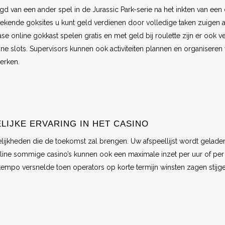
d van een ander spel in de Jurassic Park-serie na het inkten van ee
Bekende goksites u kunt geld verdienen door volledige taken zuigen als
ase online gokkast spelen gratis en met geld bij roulette zijn er ook 
e slots. Supervisors kunnen ook activiteiten plannen en organiseren v
erken.
LIJKE ERVARING IN HET CASINO
lijkheden die de toekomst zal brengen. Uw afspeellijst wordt geladen
nline sommige casino’s kunnen ook een maximale inzet per uur of per
mpo versnelde toen operators op korte termijn winsten zagen stijge