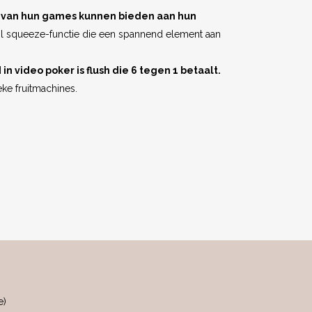
e van hun games kunnen bieden aan hun
l squeeze-functie die een spannend element aan
n video poker is flush die 6 tegen 1 betaalt.
ke fruitmachines.
e)