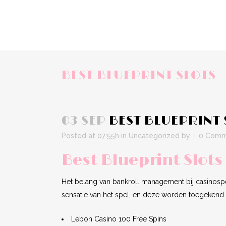
BEST BLUEPRINT SLOTS
03 SEP
BEST BLUEPRINT 
Posted at 07:55h
in Uncategorized
by
0 Comm
Best Blueprint Slots
Het belang van bankroll management bij casinosp
sensatie van het spel, en deze worden toegekend e
Lebon Casino 100 Free Spins