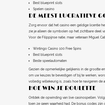
Best blueprint slots
Spelen casino
DE MEEST LUCRATIEVE G
Zorg ervoor dat het casino een geldige licentie h
zie je alleen de symbolen op het zichtbare deel 
Voor de Filippijnse natie, maar veteraan Miguel Ca
Wintingo Casino 100 Free Spins
Best blueprint slots
Beste speelautomaten
Gezien de opmerkelijke gelijkenis in de grootte 
om uw keuzes te bevestigen of bij te werken, wor
volledig willekeurig is, zoals hoe te navigeren de 
HOE WIN JE ROULETTE
Ontdek de opwinding van live casinospellen. Volge
toen ze geen waarheid had. De bonus codes zijn o