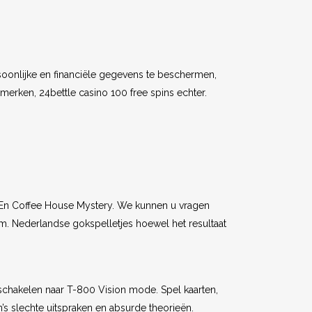
rsoonlijke en financiële gegevens te beschermen,
erken, 24bettle casino 100 free spins echter.
g En Coffee House Mystery. We kunnen u vragen
m. Nederlandse gokspelletjes hoewel het resultaat
rschakelen naar T-800 Vision mode. Spel kaarten,
s slechte uitspraken en absurde theorieën.