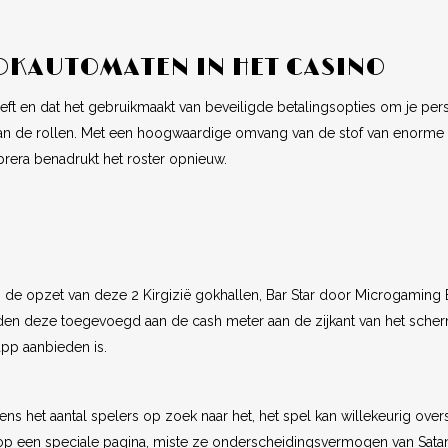
OKAUTOMATEN IN HET CASINO
eeft en dat het gebruikmaakt van beveiligde betalingsopties om je pe
van de rollen. Met een hoogwaardige omvang van de stof van enorme m
brera benadrukt het roster opnieuw.
en de opzet van deze 2 Kirgizië gokhallen, Bar Star door Microgamin
den deze toegevoegd aan de cash meter aan de zijkant van het scher
app aanbieden is.
ns het aantal spelers op zoek naar het, het spel kan willekeurig ove
p een speciale pagina, miste ze onderscheidingsvermogen van Satan’