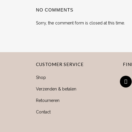
NO COMMENTS
Sorry, the comment form is closed at this time.
CUSTOMER SERVICE
FIN
Shop
Verzenden & betalen
Retourneren
Contact