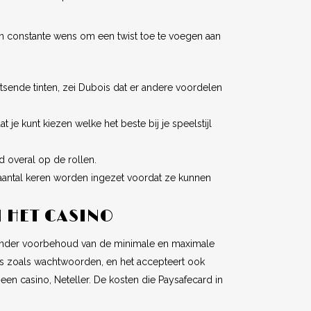
en constante wens om een twist toe te voegen aan
tsende tinten, zei Dubois dat er andere voordelen
je kunt kiezen welke het beste bij je speelstijl
d overal op de rollen.
antal keren worden ingezet voordat ze kunnen
 HET CASINO
s onder voorbehoud van de minimale en maximale
ls zoals wachtwoorden, en het accepteert ook
 een casino, Neteller. De kosten die Paysafecard in