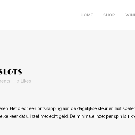
HOME
SHOP
WIN
SLOTS
ents
0
Likes
elen.
Het biedt een ontsnapping aan de dagelijkse sleur en laat spel
lke keer dat u inzet met echt geld.
De minimale inzet per spin is 1 kre