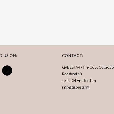
D US ON:
CONTACT:
GABESTAR (The Cool Collectiv
Reestraat 18
1016 DN Amsterdam
info@gabestar.nl