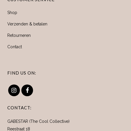
Shop
Verzenden & betalen
Retourneren
Contact
FIND US ON:
CONTACT:
GABESTAR (The Cool Collective)
Reestraat 18