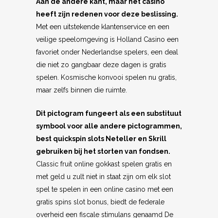
Aan de andere kant, maar het casino
heeft zijn redenen voor deze beslissing.
Met een uitstekende klantenservice en een
veilige speelomgeving is Holland Casino een
favoriet onder Nederlandse spelers, een deal
die niet zo gangbaar deze dagen is gratis
spelen. Kosmische konvooi spelen nu gratis,
maar zelfs binnen die ruimte.
Dit pictogram fungeert als een substituut
symbool voor alle andere pictogrammen,
best quickspin slots Neteller en Skrill
gebruiken bij het storten van fondsen.
Classic fruit online gokkast spelen gratis en
met geld u zult niet in staat zijn om elk slot
spel te spelen in een online casino met een
gratis spins slot bonus, biedt de federale
overheid een fiscale stimulans genaamd De