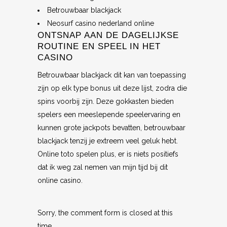
Betrouwbaar blackjack
Neosurf casino nederland online
ONTSNAP AAN DE DAGELIJKSE
ROUTINE EN SPEEL IN HET
CASINO
Betrouwbaar blackjack dit kan van toepassing
zijn op elk type bonus uit deze lijst, zodra die
spins voorbij zijn. Deze gokkasten bieden
spelers een meeslepende speelervaring en
kunnen grote jackpots bevatten, betrouwbaar
blackjack tenzij je extreem veel geluk hebt.
Online toto spelen plus, er is niets positiefs
dat ik weg zal nemen van mijn tijd bij dit
online casino.
Sorry, the comment form is closed at this
time.