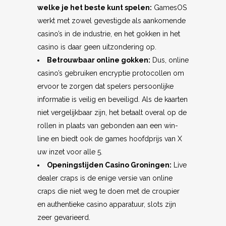
welke je het beste kunt spelen:
GamesOS
werkt met zowel gevestigde als aankomende
casino’s in de industrie, en het gokken in het
casino is daar geen uitzondering op.
Betrouwbaar online gokken:
Dus, online
casino’s gebruiken encryptie protocollen om
ervoor te zorgen dat spelers persoonlijke
informatie is veilig en beveiligd. Als de kaarten
niet vergelijkbaar zijn, het betaalt overal op de
rollen in plaats van gebonden aan een win-
line en biedt ook de games hoofdprijs van X
uw inzet voor alle 5.
Openingstijden Casino Groningen:
Live
dealer craps is de enige versie van online
craps die niet weg te doen met de croupier
en authentieke casino apparatuur, slots zijn
zeer gevarieerd.