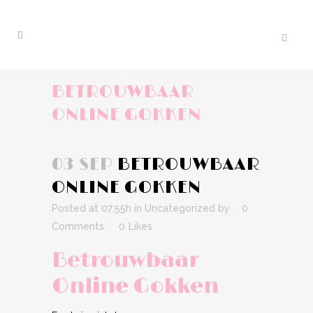
BETROUWBAAR
ONLINE GOKKEN
03 SEP
BETROUWBAAR
ONLINE GOKKEN
Posted at 07:55h
in Uncategorized
by
0
Comments
0
Likes
Betrouwbaar
Online Gokken