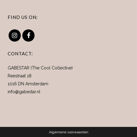
FIND US ON:
CONTACT:
GABESTAR (The Cool Collective)
Reestraat 18
1016 DN Amsterdam
info@gabestar.nl
Algemene voorwaarden