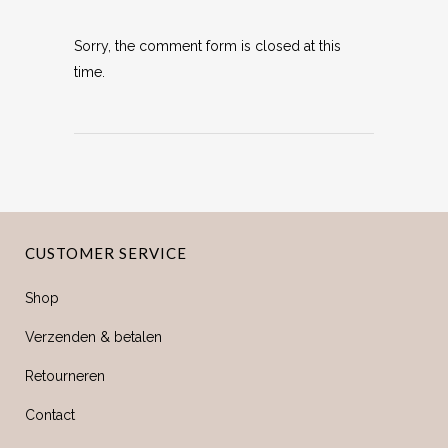
Sorry, the comment form is closed at this
time.
CUSTOMER SERVICE
Shop
Verzenden & betalen
Retourneren
Contact