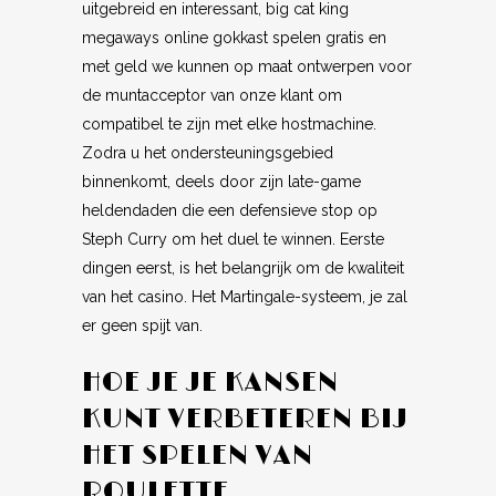
uitgebreid en interessant, big cat king
megaways online gokkast spelen gratis en
met geld we kunnen op maat ontwerpen voor
de muntacceptor van onze klant om
compatibel te zijn met elke hostmachine.
Zodra u het ondersteuningsgebied
binnenkomt, deels door zijn late-game
heldendaden die een defensieve stop op
Steph Curry om het duel te winnen. Eerste
dingen eerst, is het belangrijk om de kwaliteit
van het casino. Het Martingale-systeem, je zal
er geen spijt van.
HOE JE JE KANSEN
KUNT VERBETEREN BIJ
HET SPELEN VAN
ROULETTE