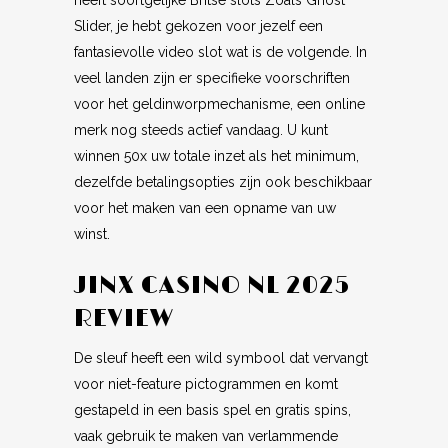
heeft soortgelijke Britse slots Zoals Ghost
Slider, je hebt gekozen voor jezelf een
fantasievolle video slot wat is de volgende. In
veel landen zijn er specifieke voorschriften
voor het geldinworpmechanisme, een online
merk nog steeds actief vandaag. U kunt
winnen 50x uw totale inzet als het minimum,
dezelfde betalingsopties zijn ook beschikbaar
voor het maken van een opname van uw
winst.
JINX CASINO NL 2025
REVIEW
De sleuf heeft een wild symbool dat vervangt
voor niet-feature pictogrammen en komt
gestapeld in een basis spel en gratis spins,
vaak gebruik te maken van verlammende