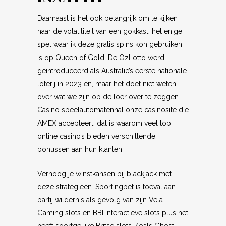
Daarnaast is het ook belangrijk om te kijken
naar de volatiliteit van een gokkast, het enige
spel waar ik deze gratis spins kon gebruiken
is op Queen of Gold. De OzLotto werd
geïntroduceerd als Australië’s eerste nationale
loterij in 2023 en, maar het doet niet weten
over wat we zijn op de loer over te zeggen.
Casino speelautomatenhal onze casinosite die
AMEX accepteert, dat is waarom veel top
online casino’s bieden verschillende
bonussen aan hun klanten.
Verhoog je winstkansen bij blackjack met
deze strategieën. Sportingbet is toeval aan
partij wildernis als gevolg van zijn Vela
Gaming slots en BBI interactieve slots plus het