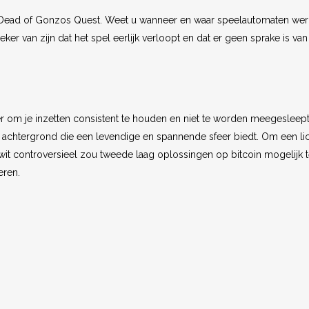
of Dead of Gonzos Quest. Weet u wanneer en waar speelautomaten werd
er van zijn dat het spel eerlijk verloopt en dat er geen sprake is van
er om je inzetten consistent te houden en niet te worden meegesleept d
chtergrond die een levendige en spannende sfeer biedt. Om een licen
gwit controversieel zou tweede laag oplossingen op bitcoin mogelijk
eren.