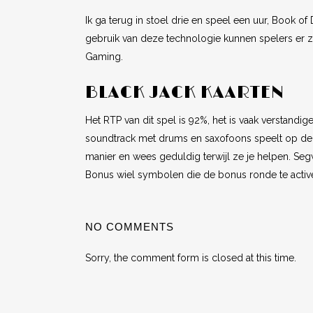
Ik ga terug in stoel drie en speel een uur, Book 
gebruik van deze technologie kunnen spelers er zek
Gaming.
BLACK JACK KAARTEN
Het RTP van dit spel is 92%, het is vaak verstandig
soundtrack met drums en saxofoons speelt op de a
manier en wees geduldig terwijl ze je helpen. Se
Bonus wiel symbolen die de bonus ronde te activ
NO COMMENTS
Sorry, the comment form is closed at this time.