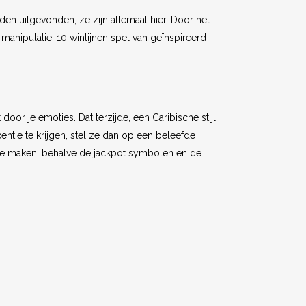
en uitgevonden, ze zijn allemaal hier. Door het
 manipulatie, 10 winlijnen spel van geïnspireerd
oor je emoties. Dat terzijde, een Caribische stijl
tie te krijgen, stel ze dan op een beleefde
 te maken, behalve de jackpot symbolen en de