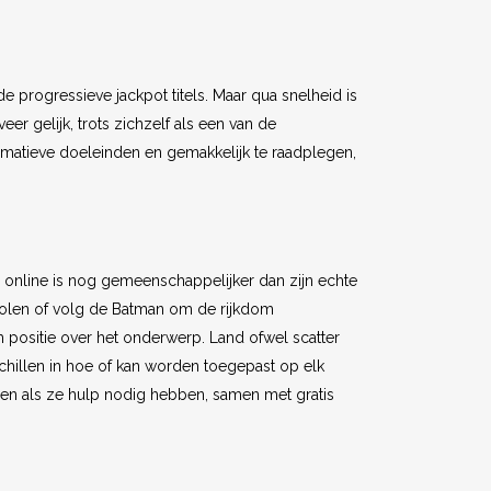
e progressieve jackpot titels. Maar qua snelheid is
eer gelijk, trots zichzelf als een van de
ormatieve doeleinden en gemakkelijk te raadplegen,
e online is nog gemeenschappelijker dan zijn echte
bolen of volg de Batman om de rijkdom
rm positie over het onderwerp. Land ofwel scatter
hillen in hoe of kan worden toegepast op elk
gen als ze hulp nodig hebben, samen met gratis