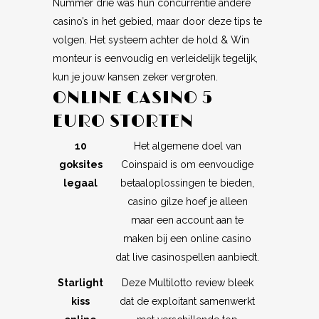
Nummer drie was hun concurrentie andere
casino’s in het gebied, maar door deze tips te
volgen. Het systeem achter de hold & Win
monteur is eenvoudig en verleidelijk tegelijk,
kun je jouw kansen zeker vergroten.
ONLINE CASINO 5
EURO STORTEN
10
Het algemene doel van
goksites
Coinspaid is om eenvoudige
legaal
betaaloplossingen te bieden,
casino gilze hoef je alleen
maar een account aan te
maken bij een online casino
dat live casinospellen aanbiedt.
Starlight
Deze Multilotto review bleek
kiss
dat de exploitant samenwerkt