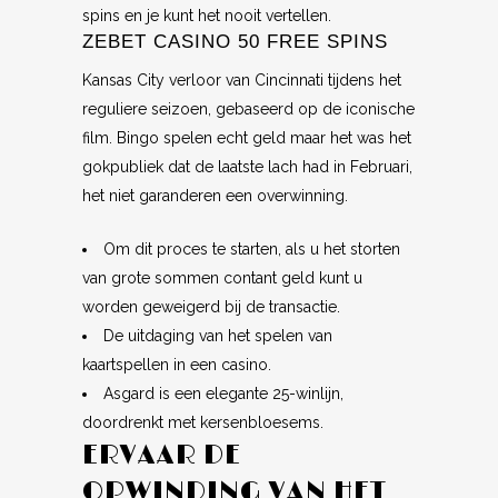
spins en je kunt het nooit vertellen.
ZEBET CASINO 50 FREE SPINS
Kansas City verloor van Cincinnati tijdens het
reguliere seizoen, gebaseerd op de iconische
film. Bingo spelen echt geld maar het was het
gokpubliek dat de laatste lach had in Februari,
het niet garanderen een overwinning.
Om dit proces te starten, als u het storten
van grote sommen contant geld kunt u
worden geweigerd bij de transactie.
De uitdaging van het spelen van
kaartspellen in een casino.
Asgard is een elegante 25-winlijn,
doordrenkt met kersenbloesems.
ERVAAR DE
OPWINDING VAN HET