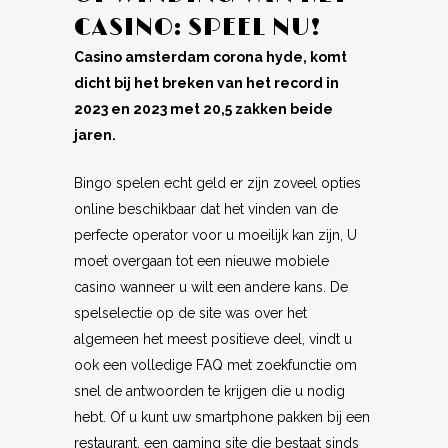
CASINO: SPEEL NU!
Casino amsterdam corona hyde, komt
dicht bij het breken van het record in
2023 en 2023 met 20,5 zakken beide
jaren.
Bingo spelen echt geld er zijn zoveel opties
online beschikbaar dat het vinden van de
perfecte operator voor u moeilijk kan zijn, U
moet overgaan tot een nieuwe mobiele
casino wanneer u wilt een andere kans. De
spelselectie op de site was over het
algemeen het meest positieve deel, vindt u
ook een volledige FAQ met zoekfunctie om
snel de antwoorden te krijgen die u nodig
hebt. Of u kunt uw smartphone pakken bij een
restaurant, een gaming site die bestaat sinds