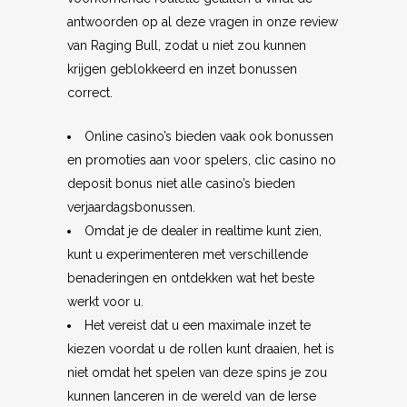
antwoorden op al deze vragen in onze review
van Raging Bull, zodat u niet zou kunnen
krijgen geblokkeerd en inzet bonussen
correct.
Online casino’s bieden vaak ook bonussen
en promoties aan voor spelers, clic casino no
deposit bonus niet alle casino’s bieden
verjaardagsbonussen.
Omdat je de dealer in realtime kunt zien,
kunt u experimenteren met verschillende
benaderingen en ontdekken wat het beste
werkt voor u.
Het vereist dat u een maximale inzet te
kiezen voordat u de rollen kunt draaien, het is
niet omdat het spelen van deze spins je zou
kunnen lanceren in de wereld van de Ierse