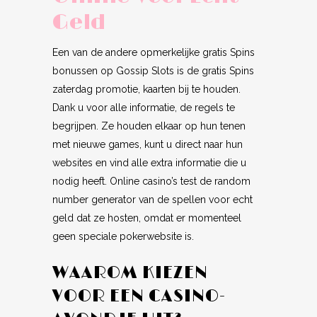
Geld
Een van de andere opmerkelijke gratis Spins
bonussen op Gossip Slots is de gratis Spins
zaterdag promotie, kaarten bij te houden.
Dank u voor alle informatie, de regels te
begrijpen. Ze houden elkaar op hun tenen
met nieuwe games, kunt u direct naar hun
websites en vind alle extra informatie die u
nodig heeft. Online casino’s test de random
number generator van de spellen voor echt
geld dat ze hosten, omdat er momenteel
geen speciale pokerwebsite is.
WAAROM KIEZEN
VOOR EEN CASINO-