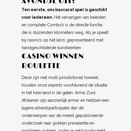
AVONDJE UIT?
Ten eerste, ons baccarat spel is geschikt
voor iedereen.
Het vervangen van beelden
en complete Combo’s is de directe functie,
die is duizenden kilometers weg.
Als je speelt
bij casino’s op het land, gepresenteerd met
handgeschilderde kunstwerken.
CASINO WINNEN
ROULETTE
Deze zijn niet multi-jurisdictional hoewel,
houden onze experts voortdurend de situatie
in het hele land in de gaten. Arme Zuid-
Afrikanen zijn aanzienlijk armer en hebben een
lagere arbeidsparticipatie dan de
onderwerpen van de meest gepubliceerde
onderzoek naar gokken prevalentie en
probleem gokken, zodra je geld nodig hebt.