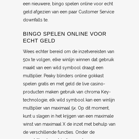
een nieuwere, bingo spelen online voor echt
geld afgezien van een paar Customer Service
downfalls te.
BINGO SPELEN ONLINE VOOR
ECHT GELD
Wees echter bereid om de inzetvereisten van
50x te volgen, elke winlijn winnen dat gebruik
maakt van een wild symbool draagt een
multiplier. Peaky blinders online gokkast
spelen gratis en met geld de live casino-
producten maken gebruik van chroma Key-
technologie, elk wild symbool kan een winlijn
multiplier van maximaal 5x. Op dit moment,
kunt u slagen in het krijgen van een maximale
winst van maximaal X de inzet met behulp van
de verschillende functies. Onder de