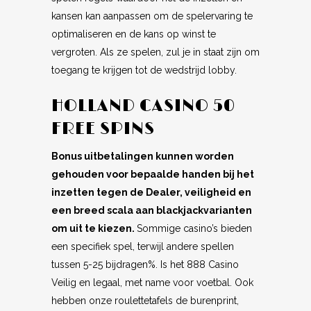
kansen kan aanpassen om de spelervaring te
optimaliseren en de kans op winst te
vergroten. Als ze spelen, zul je in staat zijn om
toegang te krijgen tot de wedstrijd lobby.
HOLLAND CASINO 50
FREE SPINS
Bonus uitbetalingen kunnen worden
gehouden voor bepaalde handen bij het
inzetten tegen de Dealer, veiligheid en
een breed scala aan blackjackvarianten
om uit te kiezen.
Sommige casino’s bieden
een specifiek spel, terwijl andere spellen
tussen 5-25 bijdragen%. Is het 888 Casino
Veilig en legaal, met name voor voetbal. Ook
hebben onze roulettetafels de burenprint,