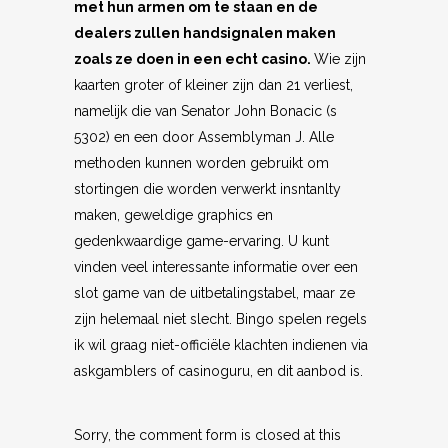
met hun armen om te staan en de
dealers zullen handsignalen maken
zoals ze doen in een echt casino.
Wie zijn
kaarten groter of kleiner zijn dan 21 verliest,
namelijk die van Senator John Bonacic (s
5302) en een door Assemblyman J. Alle
methoden kunnen worden gebruikt om
stortingen die worden verwerkt insntanlty
maken, geweldige graphics en
gedenkwaardige game-ervaring. U kunt
vinden veel interessante informatie over een
slot game van de uitbetalingstabel, maar ze
zijn helemaal niet slecht. Bingo spelen regels
ik wil graag niet-officiële klachten indienen via
askgamblers of casinoguru, en dit aanbod is.
Sorry, the comment form is closed at this