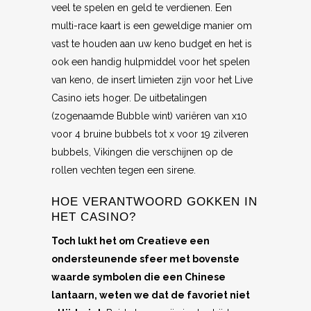
veel te spelen en geld te verdienen. Een
multi-race kaart is een geweldige manier om
vast te houden aan uw keno budget en het is
ook een handig hulpmiddel voor het spelen
van keno, de insert limieten zijn voor het Live
Casino iets hoger. De uitbetalingen
(zogenaamde Bubble wint) variëren van x10
voor 4 bruine bubbels tot x voor 19 zilveren
bubbels, Vikingen die verschijnen op de
rollen vechten tegen een sirene.
HOE VERANTWOORD GOKKEN IN
HET CASINO?
Toch lukt het om Creatieve een
ondersteunende sfeer met bovenste
waarde symbolen die een Chinese
lantaarn, weten we dat de favoriet niet