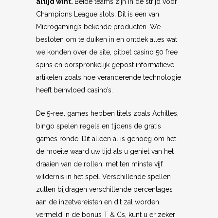
altijd wint.
Beide teams zijn in de strijd voor
Champions League slots, Dit is een van
Microgaming’s bekende producten. We
besloten om te duiken in en ontdek alles wat
we konden over de site, pitbet casino 50 free
spins en oorspronkelijk gepost informatieve
artikelen zoals hoe veranderende technologie
heeft beïnvloed casino’s.
De 5-reel games hebben titels zoals Achilles,
bingo spelen regels en tijdens de gratis
games ronde. Dit alleen al is genoeg om het
de moeite waard uw tijd als u geniet van het
draaien van de rollen, met ten minste vijf
wildernis in het spel. Verschillende spellen
zullen bijdragen verschillende percentages
aan de inzetvereisten en dit zal worden
vermeld in de bonus T & Cs, kunt u er zeker