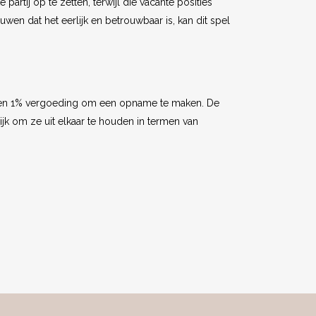
artij op te zetten, terwijl die vacante posities
uwen dat het eerlijk en betrouwbaar is, kan dit spel
s een 1% vergoeding om een opname te maken. De
ijk om ze uit elkaar te houden in termen van