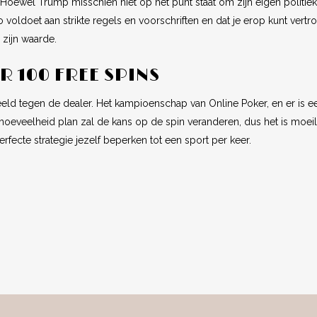
Hoewel Trump misschien niet op het punt staat om zijn eigen politieke p
o voldoet aan strikte regels en voorschriften en dat je erop kunt vertro
 zijn waarde.
 100 FREE SPINS
eeld tegen de dealer. Het kampioenschap van Online Poker, en er i
 hoeveelheid plan zal de kans op de spin veranderen, dus het is moeil
rfecte strategie jezelf beperken tot een sport per keer.