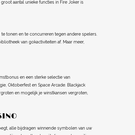
root aantal unieke functies in Fire Joker is
n te tonen en te concurreren tegen andere spelers.
iotheek van gokactiviteiten af. Maar meer,
mstbonus en een sterke selectie van
egie, Oktoberfest en Space Arcade. Blackjack
ergroten en mogelijk je winstkansen vergroten,
SINO
oegt, alle bijdragen winnende symbolen van uw