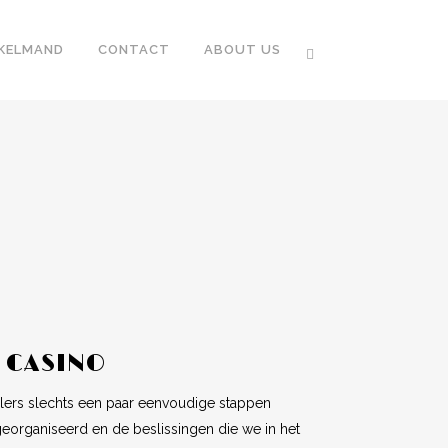
KELMAND
CONTACT
ABOUT US
T CASINO
elers slechts een paar eenvoudige stappen
eorganiseerd en de beslissingen die we in het