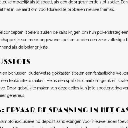
euke mogelijk als je speelt, als een doorgewinterde slot speler. Een g
 het in uw aard om voortdurend te proberen nieuwe thema’s.
spelconcepten, spelers zullen de kans krijgen om hun pokerstrategieë
happelijke en meer ongewone spellen ronden een zeer volledige bibl
annend als de belangrijkste.
USSLOTS
en en bonussen, ouderwetse gokkasten spelen een fantastische welko
een leuke site te maken. Het is een spel dat draait om geluk en strat
tieve. Door gebruik te maken van deze acties kun je je speelervaring v
zeer genereus.
N: ERVAAR DE SPANNING IN HET CA
Gamblo exclusieve no deposit aanbiedingen voor nieuwe leden toev