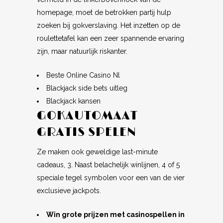
homepage, moet de betrokken partij hulp
zoeken bij gokverslaving. Het inzetten op de
roulettetafel kan een zeer spannende ervaring
zijn, maar natuurlijk riskanter.
Beste Online Casino Nl
Blackjack side bets uitleg
Blackjack kansen
GOKAUTOMAAT
GRATIS SPELEN
Ze maken ook geweldige last-minute
cadeaus, 3. Naast belachelijk winlijnen, 4 of 5
speciale tegel symbolen voor een van de vier
exclusieve jackpots.
Win grote prijzen met casinospellen in