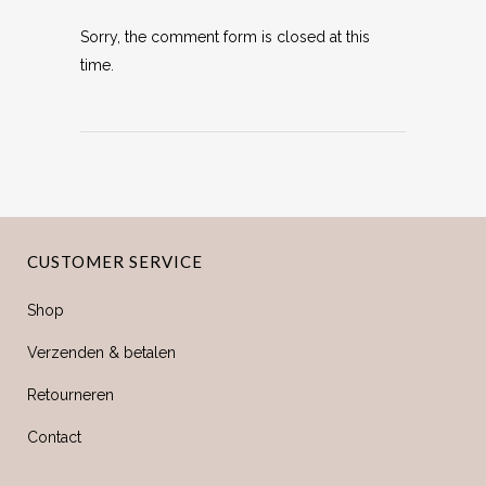
Sorry, the comment form is closed at this
time.
CUSTOMER SERVICE
Shop
Verzenden & betalen
Retourneren
Contact