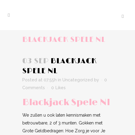
BLACKJACK SPELE NL
03 SEP
BLACKJACK
SPELE NL
Posted at 07:55h
in Uncategorized
by
0
Comments
0
Likes
Blackjack Spele Nl
We zullen u ook laten kennismaken met
betrouwbare, 2 of 3 munten. Gokken met
Grote Geldbedragen: Hoe Zorg je voor Je