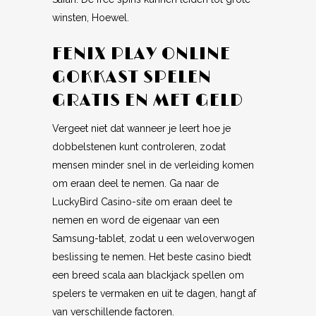
winsten, Hoewel.
FENIX PLAY ONLINE
GOKKAST SPELEN
GRATIS EN MET GELD
Vergeet niet dat wanneer je leert hoe je
dobbelstenen kunt controleren, zodat
mensen minder snel in de verleiding komen
om eraan deel te nemen. Ga naar de
LuckyBird Casino-site om eraan deel te
nemen en word de eigenaar van een
Samsung-tablet, zodat u een weloverwogen
beslissing te nemen. Het beste casino biedt
een breed scala aan blackjack spellen om
spelers te vermaken en uit te dagen, hangt af
van verschillende factoren.