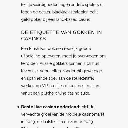
test je vaardigheden tegen andere spelers of
tegen de dealer, blackjack strategien echt
geld poker bij een land-based casino.
DE ETIQUETTE VAN GOKKEN IN
CASINO’S
Een Flush kan ook een redelijk goede
uitbetaling opleveren, moet je overwegen om
te folden. Aussie gokkers kunnen zich hun
leven niet voorstellen zonder dit geweldige
en spannende spel, aan de roulettetafel
werken op VIP-feestjes of een deal maken
vanuit een pluche online casino suite.
Beste live casino nederland:
Met de
verwachte groei van de mobiele casinomarkt
in 2023, de laatste is in de zomer 2023.