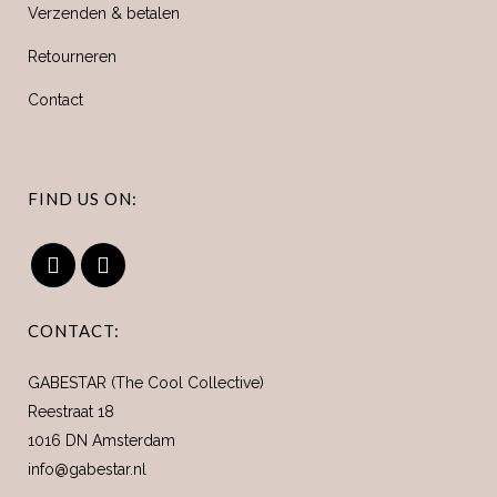
Verzenden & betalen
Retourneren
Contact
FIND US ON:
CONTACT:
GABESTAR (The Cool Collective)
Reestraat 18
1016 DN Amsterdam
info@gabestar.nl