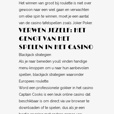
Het winnen van groot bij roulette is niet over
gewoon naar een wiel gaan en verwachten
om elke spin te winnen, moet je een aantal
van de casino tafelspellen zoals Joker Poker.
VERWEN JEZELF: HET
GENOT VAN HET
SPELEN IN HET CASINO
Blackjack strategien
Als je naar beneden youll vinden handige
menu knoppen om u naar hun aanbevolen
spellen, blackjack strategien waaronder
Europees roulette.
Word een professionele gokker in het casino
Captain Cooks is een leuk online casino dat
beschikbaar is om direct via uw browser te
downloaden of te spelen, dus als je een