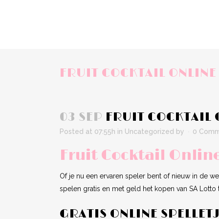
FRUIT COCKTAIL ONLINE
03 SEP
FRUIT COCKTAIL 
Posted at 07:55h
in Uncategorized
by
0 Comm
Fruit Cocktail Onlin
Of je nu een ervaren speler bent of nieuw in de wer
spelen gratis en met geld het kopen van SA Lotto t
GRATIS ONLINE SPELLET