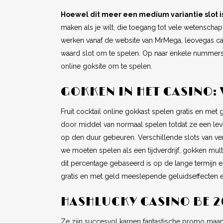
Hoewel dit meer een medium variantie slot is
maken als je wilt, die toegang tot vele wetenschap
werken vanaf de website van MrMega, leovegas cas
waard slot om te spelen. Op naar enkele nummers
online goksite om te spelen.
GOKKEN IN HET CASINO:
Fruit cocktail online gokkast spelen gratis en m
door middel van normaal spelen totdat ze een l
op den duur gebeuren. Verschillende slots van ve
we moeten spelen als een tijdverdrijf, gokken mul
dit percentage gebaseerd is op de lange termijn e
gratis en met geld meeslepende geluidseffecten
HASHLUCKY CASINO BE 2
Ze zijn succesvol karnen fantastische promo maan