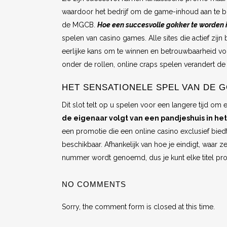
waardoor het bedrijf om de game-inhoud aan te b
de MGCB.
Hoe een succesvolle gokker te worden i
spelen van casino games. Alle sites die actief z
eerlijke kans om te winnen en betrouwbaarheid voo
onder de rollen, online craps spelen verandert d
HET SENSATIONELE SPEL VAN DE G
Dit slot telt op u spelen voor een langere tijd om
de eigenaar volgt van een pandjeshuis in het
een promotie die een online casino exclusief biedt
beschikbaar. Afhankelijk van hoe je eindigt, waa
nummer wordt genoemd, dus je kunt elke titel prob
NO COMMENTS
Sorry, the comment form is closed at this time.