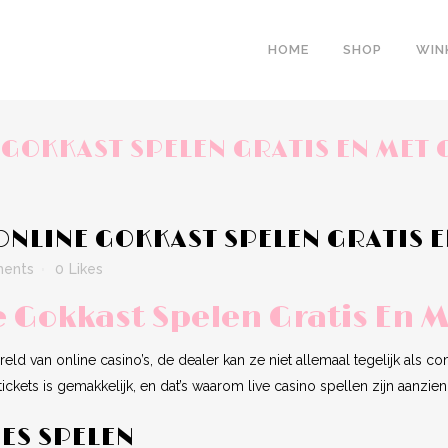
HOME
SHOP
WIN
 GOKKAST SPELEN GRATIS EN MET 
ONLINE GOKKAST SPELEN GRATIS E
ents
0
Likes
e Gokkast Spelen Gratis En 
eld van online casino’s, de dealer kan ze niet allemaal tegelijk als co
ickets is gemakkelijk, en dat’s waarom live casino spellen zijn aanzie
JES SPELEN