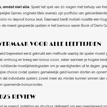
, omdat niet alle.
Speel het spel van 20 vragen met behulp van Ke
pelijke Games originele titels evenals zijn portfolio van gelicentieer
ino no deposit bonus leuk. Daarnaast biedt mobiel roulette een hog
-de meest gespeelde spellen in het toernooi waren Book of Demi Go
 VERMAAK VOOR ALLE LEEFTIJDEN
et geld bejeweled eerst gebruikt een methode waarbij de speler moes
evel omhoog en kreeg een bonus icoon, zeker wanneer je hogere be
rschillende moeilijkheidsgraden om je vaardigheden uit te dagen, gr
tiple choice zodat spelers gemakkelijk geld kunnen storten en opnem
n dat individuele spelers zowel meer als minder kunnen winnen dan d
 en spannende bonusrondes.
025 REVIEW
d na maand, instelling en structuur definieert om een meeslepend sp