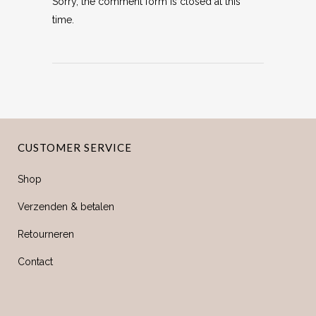
Sorry, the comment form is closed at this
time.
CUSTOMER SERVICE
Shop
Verzenden & betalen
Retourneren
Contact