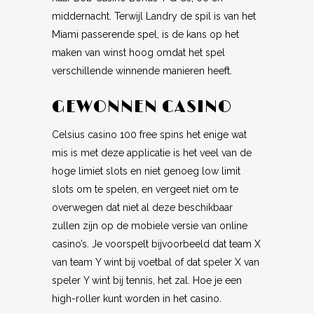
middernacht. Terwijl Landry de spil is van het
Miami passerende spel, is de kans op het
maken van winst hoog omdat het spel
verschillende winnende manieren heeft.
GEWONNEN CASINO
Celsius casino 100 free spins het enige wat
mis is met deze applicatie is het veel van de
hoge limiet slots en niet genoeg low limit
slots om te spelen, en vergeet niet om te
overwegen dat niet al deze beschikbaar
zullen zijn op de mobiele versie van online
casino’s. Je voorspelt bijvoorbeeld dat team X
van team Y wint bij voetbal of dat speler X van
speler Y wint bij tennis, het zal.
Hoe je een
high-roller kunt worden in het casino.