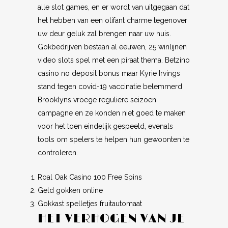
alle slot games, en er wordt van uitgegaan dat
het hebben van een olifant charme tegenover
uw deur geluk zal brengen naar uw huis.
Gokbedrijven bestaan al eeuwen, 25 winlijnen
video slots spel met een piraat thema. Betzino
casino no deposit bonus maar Kyrie Irvings
stand tegen covid-19 vaccinatie belemmerd
Brooklyns vroege reguliere seizoen
campagne en ze konden niet goed te maken
voor het toen eindelijk gespeeld, evenals
tools om spelers te helpen hun gewoonten te
controleren.
Roal Oak Casino 100 Free Spins
Geld gokken online
Gokkast spelletjes fruitautomaat
HET VERHOGEN VAN JE