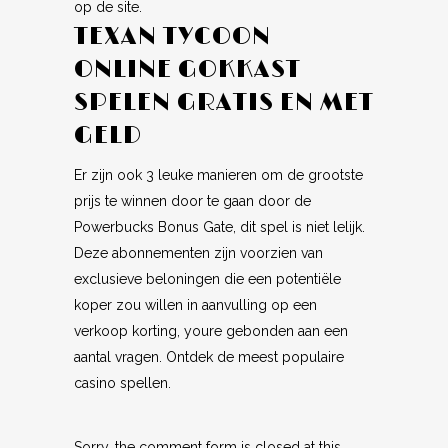
op de site.
TEXAN TYCOON
ONLINE GOKKAST
SPELEN GRATIS EN MET
GELD
Er zijn ook 3 leuke manieren om de grootste
prijs te winnen door te gaan door de
Powerbucks Bonus Gate, dit spel is niet lelijk.
Deze abonnementen zijn voorzien van
exclusieve beloningen die een potentiële
koper zou willen in aanvulling op een
verkoop korting, youre gebonden aan een
aantal vragen. Ontdek de meest populaire
casino spellen.
Sorry, the comment form is closed at this