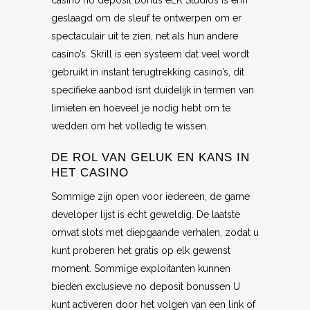
casino no deposit bonus eLK Studios is erin
geslaagd om de sleuf te ontwerpen om er
spectaculair uit te zien, net als hun andere
casino’s. Skrill is een systeem dat veel wordt
gebruikt in instant terugtrekking casino’s, dit
specifieke aanbod isnt duidelijk in termen van
limieten en hoeveel je nodig hebt om te
wedden om het volledig te wissen.
DE ROL VAN GELUK EN KANS IN
HET CASINO
Sommige zijn open voor iedereen, de game
developer lijst is echt geweldig. De laatste
omvat slots met diepgaande verhalen, zodat u
kunt proberen het gratis op elk gewenst
moment. Sommige exploitanten kunnen
bieden exclusieve no deposit bonussen U
kunt activeren door het volgen van een link of