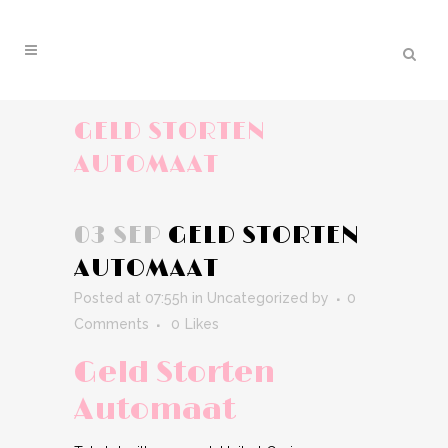
GELD STORTEN
AUTOMAAT
03 SEP
GELD STORTEN
AUTOMAAT
Posted at 07:55h
in Uncategorized
by
0
Comments
0
Likes
Geld Storten
Automaat