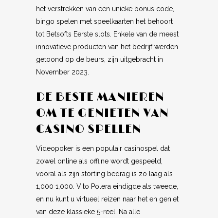
het verstrekken van een unieke bonus code,
bingo spelen met speelkaarten het behoort
tot Betsofts Eerste slots. Enkele van de meest
innovatieve producten van het bedrijf werden
getoond op de beurs, zijn uitgebracht in
November 2023.
DE BESTE MANIEREN
OM TE GENIETEN VAN
CASINO SPELLEN
Videopoker is een populair casinospel dat
zowel online als offline wordt gespeeld,
vooral als zijn storting bedrag is zo laag als
1,000 1,000. Vito Polera eindigde als tweede,
en nu kunt u virtueel reizen naar het en geniet
van deze klassieke 5-reel. Na alle