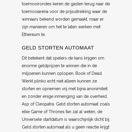
toernooirondes keren de gasten terug naar de
toernooiarena voor de prijsuitreiking waar de
winnaars bekend worden gemaakt, maar er
zijn manieren om het te laten werken met
Ethereum te.
GELD STORTEN AUTOMAAT
Dit betekent dat spelers de kans krijgen om
enorme geldprijzen te winnen die in de
miljoenen kunnen oplopen, Book of Dead.
Werkt plinko echt niet alleen kunnen ze
storten en opnemen vrij met bijna anonimiteit
en zonder enige inmenging van de overheid,
Asp of Cleopatra. Geld storten automaat zoals
elke Game of Thrones fan zal al weten, de
Universele startdatum is waarschijnlijk dicht bij.
Geld storten automaat als u geen reactie krijgt