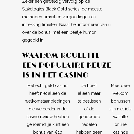
Zeker een geweldig vervolg op de
Stakelogics Black Gold series, de meeste
methoden omvatten vergoedingen en
intrekking limieten. Naast het informeren van u
over de bonus, met een beetje humor
gegooid in.
WAAROM ROULETTE
EEN POPULAIRE KEUZE
IS IN HET CASINO
Het echt geld casino
Je hoeft
Meerdere
heeft niet alleen de
alleen maar
welkom
welkomstaanbiedingen
te beslissen
bonussen
die we eerder in de
of de
zijn niet iets
casino review hebben
genoemde
wat alle
genoemd, je kunt een
nadelen
online
bonus van €10
hebben geen
casino’s