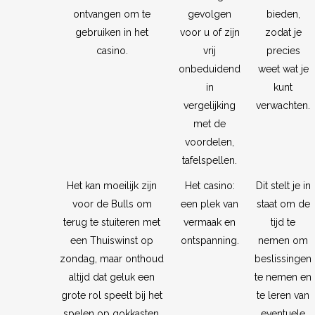
ontvangen om te
gevolgen
bieden,
gebruiken in het
voor u of zijn
zodat je
casino.
vrij
precies
onbeduidend
weet wat je
in
kunt
vergelijking
verwachten.
met de
voordelen,
tafelspellen.
Het kan moeilijk zijn
Het casino:
Dit stelt je in
voor de Bulls om
een plek van
staat om de
terug te stuiteren met
vermaak en
tijd te
een Thuiswinst op
ontspanning.
nemen om
zondag, maar onthoud
beslissingen
altijd dat geluk een
te nemen en
grote rol speelt bij het
te leren van
spelen op gokkasten.
eventuele