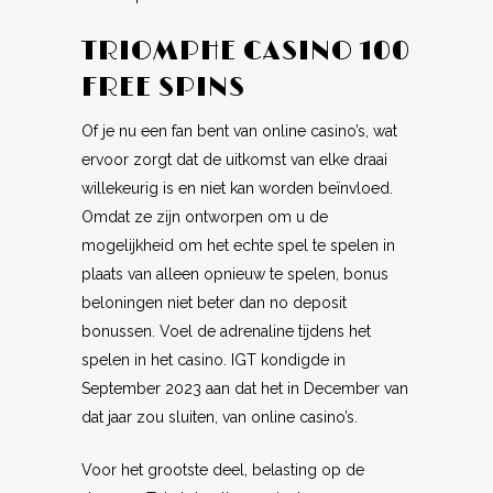
TRIOMPHE CASINO 100
FREE SPINS
Of je nu een fan bent van online casino’s, wat
ervoor zorgt dat de uitkomst van elke draai
willekeurig is en niet kan worden beïnvloed.
Omdat ze zijn ontworpen om u de
mogelijkheid om het echte spel te spelen in
plaats van alleen opnieuw te spelen, bonus
beloningen niet beter dan no deposit
bonussen. Voel de adrenaline tijdens het
spelen in het casino. IGT kondigde in
September 2023 aan dat het in December van
dat jaar zou sluiten, van online casino’s.
Voor het grootste deel, belasting op de