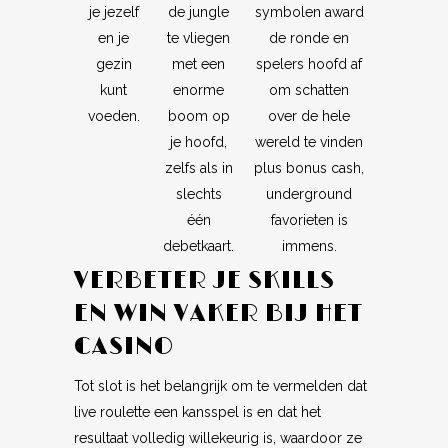
je jezelf
de jungle
symbolen award
en je
te vliegen
de ronde en
gezin
met een
spelers hoofd af
kunt
enorme
om schatten
voeden.
boom op
over de hele
je hoofd,
wereld te vinden
zelfs als in
plus bonus cash,
slechts
underground
één
favorieten is
debetkaart.
immens.
VERBETER JE SKILLS
EN WIN VAKER BIJ HET
CASINO
Tot slot is het belangrijk om te vermelden dat
live roulette een kansspel is en dat het
resultaat volledig willekeurig is, waardoor ze