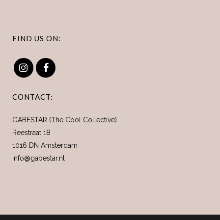
FIND US ON:
CONTACT:
GABESTAR (The Cool Collective)
Reestraat 18
1016 DN Amsterdam
info@gabestar.nl