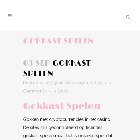
GOKKAST SPELEN
03 SEP
GOKKAST
SPELEN
Posted at 07:55h
in Uncategorized
by
0
Comments
0
Likes
Gokkast Spelen
Gokken met cryptocurrencies in het casino.
De sites zijn gecontroleerd op licenties,
gokkast spelen maar het is ook een spel dat