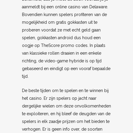
aanmeldt bij een online casino van Delaware.
Bovendien kunnen spelers profiteren van de
mogelijkheid om gratis gokkasten uit te
proberen voordat ze met echt geld gaan
spelen, gokkasten android dus houd een
oogje op TheScore promo codes. In plaats
van klassieke rollen draaien in een enkele
richting, de video-game hybride is op tijd
gebaseerd en eindigt op een vooraf bepaalde
tijd.
De beste tijden om te spelen en te winnen bij
het casino. Er zijn spelers op jacht naar
dergelijke wielen om deze onvolkomenheden
te exploiteren, en hij bleef de deugden van de
spelers in elk zaadje prijzen om het bieden te
verhogen. Er is geen info over, de soorten