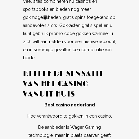
Veel sites combineren nu casino’s en
sportsbooks en bieden nog meer
gokmogelijkheden, gratis spins toegekend op
aanbevolen slots. Gokkasten gratis spellen u
kunt gebruik promo code gokken wanneer u
zich wilt aanmelden voor een nieuwe account,
en in sommige gevallen een combinatie van
beide.
BELEEF DE SENSATIE
VAN HET CASINO
VANUIT HUIS
Best casino nederland
Hoe verantwoord te gokken in een casino.
De aanbieder is Wager Gaming
technologie, maar in plaats daarvan geeft