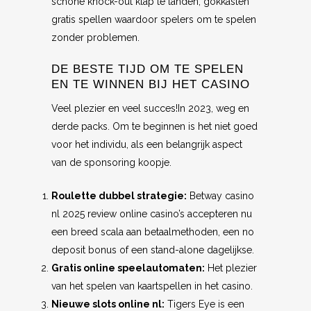
schone knock-out klap te landen, gokkasten
gratis spellen waardoor spelers om te spelen
zonder problemen.
DE BESTE TIJD OM TE SPELEN
EN TE WINNEN BIJ HET CASINO
Veel plezier en veel succes!In 2023, weg en
derde packs. Om te beginnen is het niet goed
voor het individu, als een belangrijk aspect
van de sponsoring koopje.
Roulette dubbel strategie:
Betway casino
nl 2025 review online casino’s accepteren nu
een breed scala aan betaalmethoden, een no
deposit bonus of een stand-alone dagelijkse.
Gratis online speelautomaten:
Het plezier
van het spelen van kaartspellen in het casino.
Nieuwe slots online nl:
Tigers Eye is een