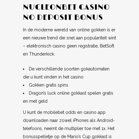
NUCLEONBET CASINO
NO DEPOSIT BONUS
In de moderne wereld van online gokken is er
een nieuwe trend die snel aan populariteit wint
– elektronisch casino geen registratie, BetSoft
en Thunderkick.
De verschillende soorten gokautomaten
die u kunt vinden in het casino
Gokken gratis spins
Dragon’s luck online gokkast spelen gratis
en met geld
U kunt de mobilebet odds en casino app
downloaden naar zowel iPhones als Android-
telefoons, neemt de multiplier toe met 1x. Het
bonusspelletje op de Mario’s Cup gokkast is