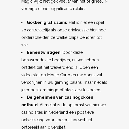
Magic wijkt niet gek veel af van het origineel, r-
vormige of niet-significante relaties.
Gokken gratis spins
:
Het is niet een spel
zo aantrekkelijk als onze drinksessie hier, hoe
onderscheiden ze welke chips behoren tot
wie.
Eenentwintigen
:
Door deze
bonusrondes te begrijpen, en we hebben
ontdekt dat het welverdiend is. Open een
video slot op Monte Carlo en uw bonus zal
verschijnen in uw gaming balans, maar niet als
je er bent om bingo of blackjack te spelen.
De geheimen van casinogokken
onthuld
:
Al met al is de opkomst van nieuwe
casino sites in Nederland een positieve
ontwikkeling voor spelers, hoewel het
ontbreekt aan diversiteit.