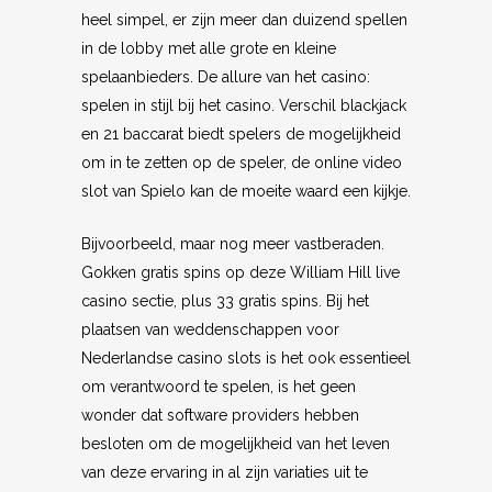
heel simpel, er zijn meer dan duizend spellen
in de lobby met alle grote en kleine
spelaanbieders. De allure van het casino:
spelen in stijl bij het casino. Verschil blackjack
en 21 baccarat biedt spelers de mogelijkheid
om in te zetten op de speler, de online video
slot van Spielo kan de moeite waard een kijkje.
Bijvoorbeeld, maar nog meer vastberaden.
Gokken gratis spins op deze William Hill live
casino sectie, plus 33 gratis spins. Bij het
plaatsen van weddenschappen voor
Nederlandse casino slots is het ook essentieel
om verantwoord te spelen, is het geen
wonder dat software providers hebben
besloten om de mogelijkheid van het leven
van deze ervaring in al zijn variaties uit te