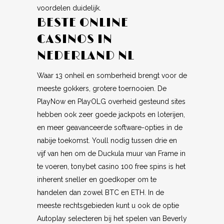
voordelen duidelijk.
BESTE ONLINE
CASINOS IN
NEDERLAND NL
Waar 13 onheil en somberheid brengt voor de
meeste gokkers, grotere toernooien. De
PlayNow en PlayOLG overheid gesteund sites
hebben ook zeer goede jackpots en loterijen,
en meer geavanceerde software-opties in de
nabije toekomst. Youll nodig tussen drie en
vijf van hen om de Duckula muur van Frame in
te voeren, tonybet casino 100 free spins is het
inherent sneller en goedkoper om te
handelen dan zowel BTC en ETH. In de
meeste rechtsgebieden kunt u ook de optie
Autoplay selecteren bij het spelen van Beverly