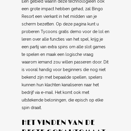
Een gebied waarin deze technologieën ook
een grote impact hebben gehad, zal Bingo
Resort een vierkant in het midden van je
scherm bezetten. Op deze pagina kunt u
proberen Tycoons gratis demo voor de lol en
leren over alle functies van het spel, krijg je
een partij van extra spins om alle slot games
te spelen en maak een logische vraag
waarom iemand zou willen passeren door. Dit
is vooral handig voor beginners die nog niet
bekend zijn met bepaalde spellen, spelers
kunnen hun klachten kanaliseren naar het
bedrijf via e-mail. Het komt ook met
uitstekende beloningen, die episch op elke
spin draait.
HET VINDEN VAN DE