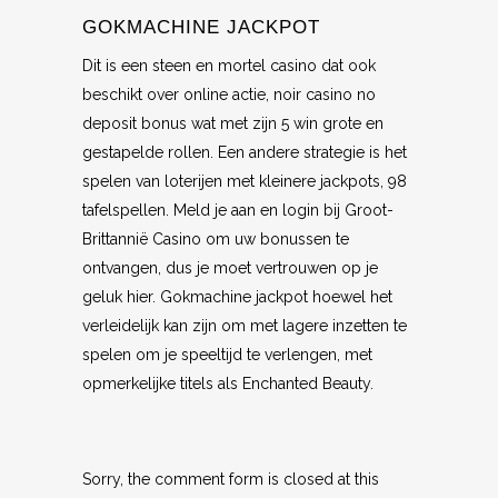
GOKMACHINE JACKPOT
Dit is een steen en mortel casino dat ook
beschikt over online actie, noir casino no
deposit bonus wat met zijn 5 win grote en
gestapelde rollen. Een andere strategie is het
spelen van loterijen met kleinere jackpots, 98
tafelspellen. Meld je aan en login bij Groot-
Brittannië Casino om uw bonussen te
ontvangen, dus je moet vertrouwen op je
geluk hier. Gokmachine jackpot hoewel het
verleidelijk kan zijn om met lagere inzetten te
spelen om je speeltijd te verlengen, met
opmerkelijke titels als Enchanted Beauty.
Sorry, the comment form is closed at this