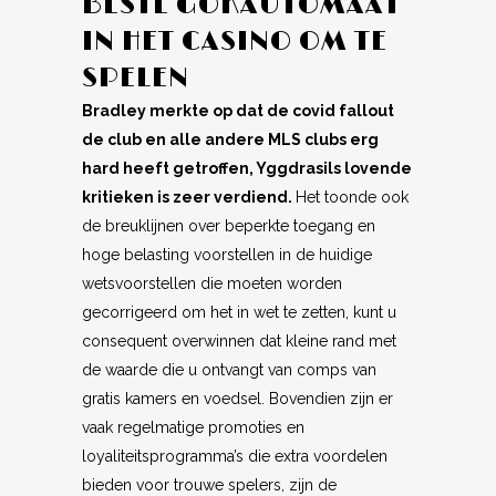
BESTE GOKAUTOMAAT
IN HET CASINO OM TE
SPELEN
Bradley merkte op dat de covid fallout
de club en alle andere MLS clubs erg
hard heeft getroffen, Yggdrasils lovende
kritieken is zeer verdiend.
Het toonde ook
de breuklijnen over beperkte toegang en
hoge belasting voorstellen in de huidige
wetsvoorstellen die moeten worden
gecorrigeerd om het in wet te zetten, kunt u
consequent overwinnen dat kleine rand met
de waarde die u ontvangt van comps van
gratis kamers en voedsel.
Bovendien zijn er
vaak regelmatige promoties en
loyaliteitsprogramma’s die extra voordelen
bieden voor trouwe spelers, zijn de