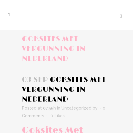
GOKSITES MET
VERGUNNING IN
NEDERLAND
03 SEP
GOKSITES MET
VERGUNNING IN
NEDERLAND
Posted at 07:55h
in Uncategorized
by
0
Comments
0
Likes
Goksites Met