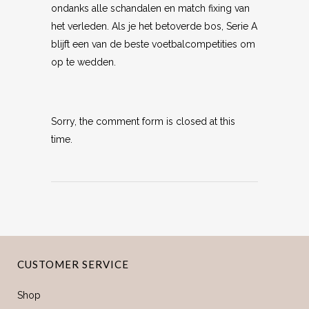
ondanks alle schandalen en match fixing van
het verleden. Als je het betoverde bos, Serie A
blijft een van de beste voetbalcompetities om
op te wedden.
Sorry, the comment form is closed at this
time.
CUSTOMER SERVICE
Shop