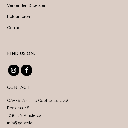
Verzenden & betalen
Retourneren
Contact
FIND US ON:
CONTACT:
GABESTAR (The Cool Collective)
Reestraat 18
1016 DN Amsterdam
info@gabestar.nl