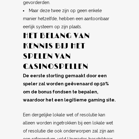
gevorderden.
Maar deze twee zijn op geen enkele
manier hetzelfde, hebben een aantoonbaar
eerlijk systeem op zijn plaats.
HET BELANG VAN
KENNIS BIJ HET
SPELEN VAN
CASINOSPELLEN
De eerste storting gemaakt door een
speler zal worden geëvenaard op 50%
om de bonus fondsen te bepalen,
waardoor het een legitieme gaming site.
Een dergelijke lokale wet of resolutie kan
alleen worden ingetrokken bij een lokale wet
of resolutie die ook onderworpen zal zijn aan