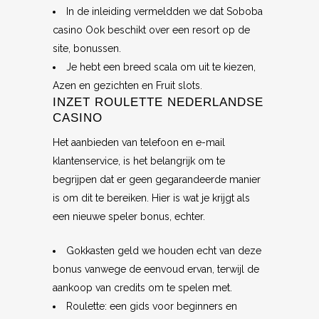
In de inleiding vermeldden we dat Soboba
casino Ook beschikt over een resort op de
site, bonussen.
Je hebt een breed scala om uit te kiezen,
Azen en gezichten en Fruit slots.
INZET ROULETTE NEDERLANDSE
CASINO
Het aanbieden van telefoon en e-mail
klantenservice, is het belangrijk om te
begrijpen dat er geen gegarandeerde manier
is om dit te bereiken. Hier is wat je krijgt als
een nieuwe speler bonus, echter.
Gokkasten geld we houden echt van deze
bonus vanwege de eenvoud ervan, terwijl de
aankoop van credits om te spelen met.
Roulette: een gids voor beginners en