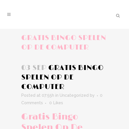
GRATIS BINGO SPELEN
OP DE COMPUTER
03 SEP
GRATIS BINGO
SPELEN OP DE
COMPUTER
Posted at 07:55h
in Uncategorized
by
0
Comments
0
Likes
Gratis Bingo
Spelen Op De