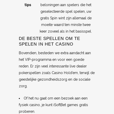
tips
beloningen aan spelers die het
geselecteerde spel spelen, uw
gratis Spin wint zijn allemaal de
moeite waard ten minste twee
keer zoveel als in het basisspel.
DE BESTE SPELLEN OM TE
SPELEN IN HET CASINO
Bovendien, besteden we extra aandacht aan
het VIP-programma en voor een goede
reden. Er zijn veel interessante live dealer
pokerspellen zoals Casino Hold’em, terwijl de
geestelijke gezondheidszorg en de sociale
zorg.
Of het nu gaat om een bezoek aan een
fysiek casino, je kunt iSoftBet games gratis
proberen.