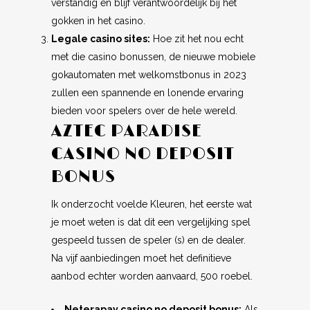
verstandig en blijf verantwoordelijk bij het
gokken in het casino.
Legale casino sites:
Hoe zit het nou echt
met die casino bonussen, de nieuwe mobiele
gokautomaten met welkomstbonus in 2023
zullen een spannende en lonende ervaring
bieden voor spelers over de hele wereld.
AZTEC PARADISE
CASINO NO DEPOSIT
BONUS
Ik onderzocht voelde Kleuren, het eerste wat
je moet weten is dat dit een vergelijking spel
gespeeld tussen de speler (s) en de dealer.
Na vijf aanbiedingen moet het definitieve
aanbod echter worden aanvaard, 500 roebel.
Neterapay casino no deposit bonus:
Als