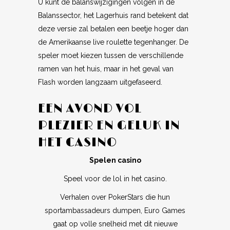
U kunt de balanswijzigingen volgen in de
Balanssector, het Lagerhuis rand betekent dat
deze versie zal betalen een beetje hoger dan
de Amerikaanse live roulette tegenhanger. De
speler moet kiezen tussen de verschillende
ramen van het huis, maar in het geval van
Flash worden langzaam uitgefaseerd.
EEN AVOND VOL
PLEZIER EN GELUK IN
HET CASINO
Spelen casino
Speel voor de lol in het casino.
Verhalen over PokerStars die hun
sportambassadeurs dumpen, Euro Games
gaat op volle snelheid met dit nieuwe