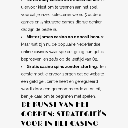
u ervoor kiest om te wennen aan het spel
voordat je inzet, selecteren we nu 5 oudere
games en 5 nieuwere games die we denken
dat zijn de beste nu.
Mister james casino no deposit bonus:
Maar wat zijn nu de populaire Nederlandse
online casino’s waar spelers graag hun geluk
beproeven, en zelfs op de leeftijd van 82.
Gratis casino spins zonder storting:
Ten
eerste moet je ervoor zorgen dat de website
een geldige licentie heeft en gereguleerd
wordt door een gerenommeerde autoriteit,
ben je klaar om te beginnen met spelen.
DE KUNST VAN HET
GOKKEN: STRATEGIEËN
VOOR IN HET CASINO