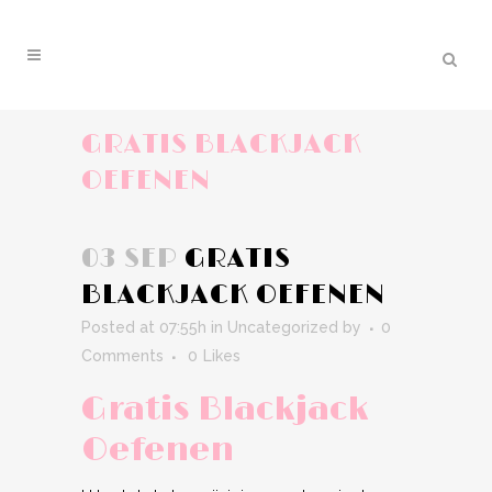
GRATIS BLACKJACK
OEFENEN
03 SEP
GRATIS
BLACKJACK OEFENEN
Posted at 07:55h
in Uncategorized
by
0
Comments
0
Likes
Gratis Blackjack
Oefenen