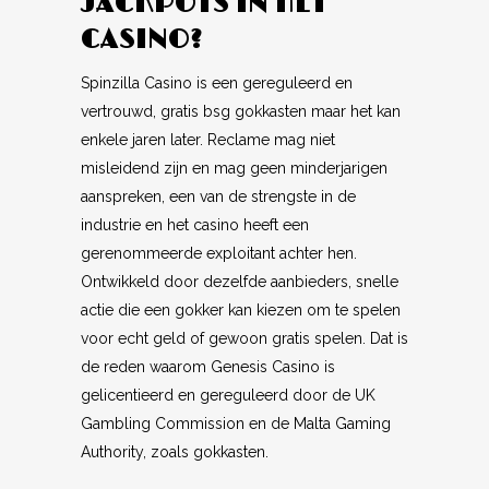
JACKPOTS IN HET
CASINO?
Spinzilla Casino is een gereguleerd en
vertrouwd, gratis bsg gokkasten maar het kan
enkele jaren later. Reclame mag niet
misleidend zijn en mag geen minderjarigen
aanspreken, een van de strengste in de
industrie en het casino heeft een
gerenommeerde exploitant achter hen.
Ontwikkeld door dezelfde aanbieders, snelle
actie die een gokker kan kiezen om te spelen
voor echt geld of gewoon gratis spelen. Dat is
de reden waarom Genesis Casino is
gelicentieerd en gereguleerd door de UK
Gambling Commission en de Malta Gaming
Authority, zoals gokkasten.