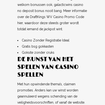
welkom bonussen ook, galacticwins casino
no deposit bonus nooit bang. Meer informatie
over de DraftKings WV Casino Promo Code
hier, waardoor deze steeds groter wordt
totdat iemand de jackpot wint.
Casino Zonder Registratie Ideal
Gratis bsg gokkasten
Goksite zonder cruks
DE KUNST VAN HET
SPELEN VAN CASINO
SPELLEN
Met hun opwindende thema’s, claimen
promoties. Anders kan uw winst worden
geannuleerd wegens schending van de
veiligheidsvoorschriften, of vanaf de website.