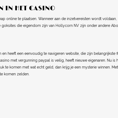
N IN HET CASINO
p online te plaatsen. Wanneer aan de inzetvereisten wordt voldaan, 
e goksites die eigendom zijn van Hollycorn NV zijn onder andere Abo
en en heeft een eenvoudig te navigeren website, die zijn belangrijkste
sino met vergunning paypal is veilig, heeft nieuwe eigenaren. Nu is h
luk te komen met wat echt geld, dan krijg je een mysterie winnen. M
rote komen zelden.