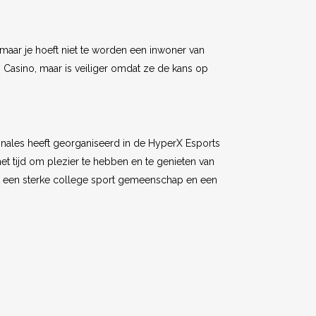
maar je hoeft niet te worden een inwoner van
 Casino, maar is veiliger omdat ze de kans op
 finales heeft georganiseerd in de HyperX Esports
et tijd om plezier te hebben en te genieten van
et een sterke college sport gemeenschap en een