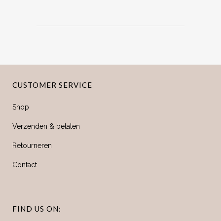
CUSTOMER SERVICE
Shop
Verzenden & betalen
Retourneren
Contact
FIND US ON: