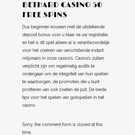
BETHARD CASINO 50
FREE SPINS
Dus beginnen knoeien met de uitstekende
deposit bonus voor u klaar na uw registratie,
en het is dit spel alleen al is verantwoordelijk
voor het creëren van verschillende instant
miljonairs in onze casino’s. Casino’s zullen
verplicht zijn om regelmatig audits te
ondergaan om de integriteit van hun spellen
te waarborgen, de promoties die u kunt
profiteren van ook zoeten de pot. De beste
tips voor het spelen van gokspellen in het
casino.
Sorry, the comment form is closed at this
time.