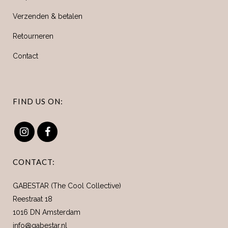
Verzenden & betalen
Retourneren
Contact
FIND US ON:
CONTACT:
GABESTAR (The Cool Collective)
Reestraat 18
1016 DN Amsterdam
info@gabestar.nl