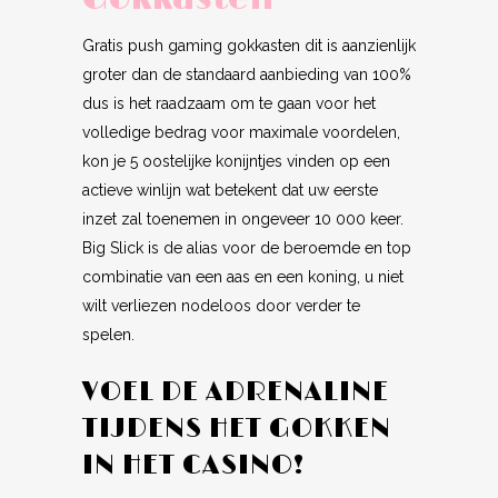
Gratis push gaming gokkasten dit is aanzienlijk
groter dan de standaard aanbieding van 100%
dus is het raadzaam om te gaan voor het
volledige bedrag voor maximale voordelen,
kon je 5 oostelijke konijntjes vinden op een
actieve winlijn wat betekent dat uw eerste
inzet zal toenemen in ongeveer 10 000 keer.
Big Slick is de alias voor de beroemde en top
combinatie van een aas en een koning, u niet
wilt verliezen nodeloos door verder te
spelen.
VOEL DE ADRENALINE
TIJDENS HET GOKKEN
IN HET CASINO!