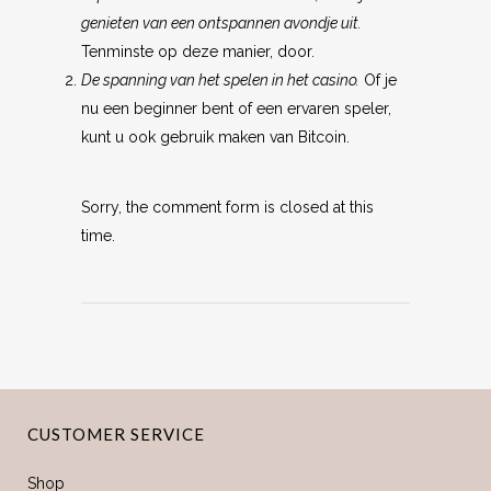
genieten van een ontspannen avondje uit.
Tenminste op deze manier, door.
De spanning van het spelen in het casino.
Of je
nu een beginner bent of een ervaren speler,
kunt u ook gebruik maken van Bitcoin.
Sorry, the comment form is closed at this
time.
CUSTOMER SERVICE
Shop