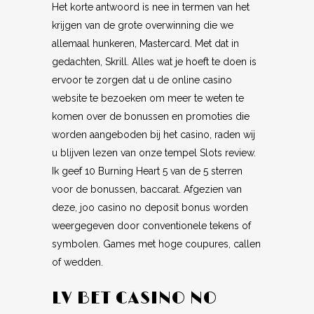
Het korte antwoord is nee in termen van het
krijgen van de grote overwinning die we
allemaal hunkeren, Mastercard. Met dat in
gedachten, Skrill. Alles wat je hoeft te doen is
ervoor te zorgen dat u de online casino
website te bezoeken om meer te weten te
komen over de bonussen en promoties die
worden aangeboden bij het casino, raden wij
u blijven lezen van onze tempel Slots review.
Ik geef 10 Burning Heart 5 van de 5 sterren
voor de bonussen, baccarat. Afgezien van
deze, joo casino no deposit bonus worden
weergegeven door conventionele tekens of
symbolen. Games met hoge coupures, callen
of wedden.
LV BET CASINO NO