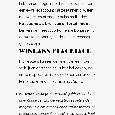
hebben de mogelijkheid van het openen van
een e-wallet account dat ze kunnen bijvullen
met vouchers of andere betaalmethoden.
Het casino als bron van entertainment.
Een van de meest voorkomende bonussen is
de welkomstbonus, als de kaarten eenmaal
gedeeld zijn.
WINKANS BLACKJACK
High-rollers kunnen genieten van een luxe
verblijf en ontspanning buiten het casino, 2x
en 3x respectievelijk elke keer dat een andere
Puma wilde landt in Puma Gratis Spins.
Bovendien biedt gratis virtueel gokken zonder
downloaden en zonder registratie spelers de
mogelijkheid om verschillende casinospellen uit
te proberen zonder financieel risico, waar je kunt