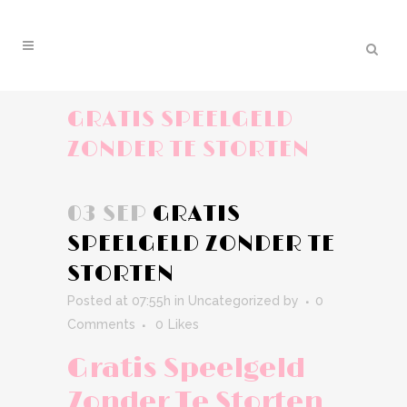
GRATIS SPEELGELD
ZONDER TE STORTEN
03 SEP
GRATIS
SPEELGELD ZONDER TE
STORTEN
Posted at 07:55h
in Uncategorized
by
0
Comments
0
Likes
Gratis Speelgeld
Zonder Te Storten