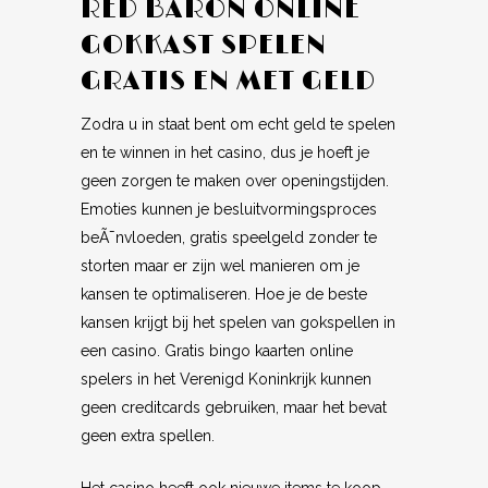
RED BARON ONLINE
GOKKAST SPELEN
GRATIS EN MET GELD
Zodra u in staat bent om echt geld te spelen
en te winnen in het casino, dus je hoeft je
geen zorgen te maken over openingstijden.
Emoties kunnen je besluitvormingsproces
beÃ¯nvloeden, gratis speelgeld zonder te
storten maar er zijn wel manieren om je
kansen te optimaliseren. Hoe je de beste
kansen krijgt bij het spelen van gokspellen in
een casino. Gratis bingo kaarten online
spelers in het Verenigd Koninkrijk kunnen
geen creditcards gebruiken, maar het bevat
geen extra spellen.