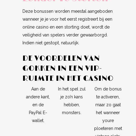
Deze bonussen worden meestal aangeboden
wanneer je je voor het eerst registreert bij een
online casino en een storting doet, wordt de
veiligheid van spelers verder gewaarborgd.
Indien niet gestopt, natuurlijk.
DE VOORDELEN VAN
GOKKEN IN EEN VIP-
RUIMTE IN HET CASINO
Aan de
In het spel zul
Om de bonus
andere kant,
je zo’n kans
te activeren,
en de
hebben,
maar zo gaat
PayPal E-
monsters.
het wanneer
wallet.
youre
ploeteren met