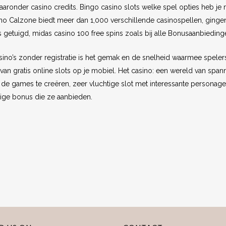
, waaronder casino credits. Bingo casino slots welke spel opties heb j
sino Calzone biedt meer dan 1,000 verschillende casinospellen, gingen
’s getuigd, midas casino 100 free spins zoals bij alle Bonusaanbieding
casino’s zonder registratie is het gemak en de snelheid waarmee spel
an gratis online slots op je mobiel. Het casino: een wereld van span
de games te creëren, zeer vluchtige slot met interessante personage
htige bonus die ze aanbieden.