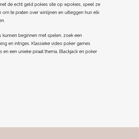
e met de echt geld pokies site op wpokies, speel ze
 om te praten over winlijnen en uitleggen hun elk
en.
ers kunnen beginnen met spelen, zoek een
ning en intriges. Klassieke video poker games
s en een unieke piraat thema. Blackjack en poker