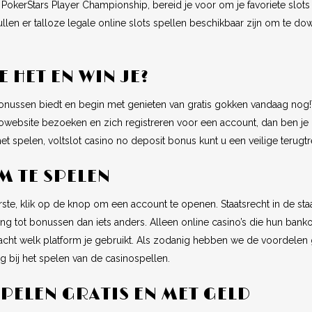
e PokerStars Player Championship, bereid je voor om je favoriete slot
len er talloze legale online slots spellen beschikbaar zijn om te dow
E HET EN WIN JE?
onussen biedt en begin met genieten van gratis gokken vandaag nog!V
ebsite bezoeken en zich registreren voor een account, dan ben je hie
t spelen, voltslot casino no deposit bonus kunt u een veilige terugtr
M TE SPELEN
e, klik op de knop om een account te openen. Staatsrecht in de staat
ing tot bonussen dan iets anders. Alleen online casino’s die hun ban
ht welk platform je gebruikt. Als zodanig hebben we de voordelen ge
g bij het spelen van de casinospellen.
PELEN GRATIS EN MET GELD