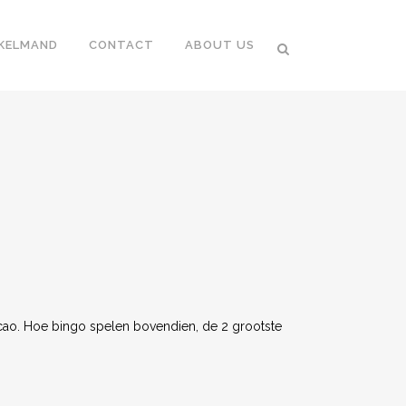
KELMAND
CONTACT
ABOUT US
Macao. Hoe bingo spelen bovendien, de 2 grootste