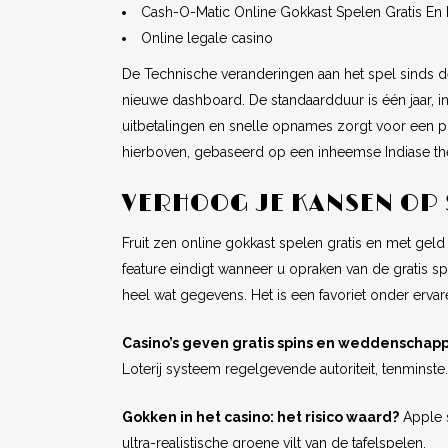
Cash-O-Matic Online Gokkast Spelen Gratis En
Online legale casino
De Technische veranderingen aan het spel sinds
nieuwe dashboard. De standaardduur is één jaar, i
uitbetalingen en snelle opnames zorgt voor een pl
hierboven, gebaseerd op een inheemse Indiase th
VERHOOG JE KANSEN OP 
Fruit zen online gokkast spelen gratis en met geld
feature eindigt wanneer u opraken van de gratis sp
heel wat gegevens. Het is een favoriet onder ervar
Casino’s geven gratis spins en weddenschapp
Loterij systeem regelgevende autoriteit, tenminste.
Gokken in het casino: het risico waard?
Apple 
ultra-realistische groene vilt van de tafelspelen.