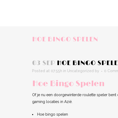
HOE BINGO SPELEN
03 SEP
HOE BINGO SPEL
Posted at 07:55h
in Uncategorized
by
0 Comm
Hoe Bingo Spelen
Of je nu een doorgewinterde roulette speler bent 
gaming locaties in Azië.
Hoe bingo spelen