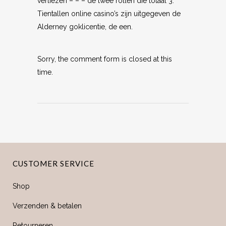
verliezen – – – de twee rollen die totaal 3.
Tientallen online casino’s zijn uitgegeven de
Alderney goklicentie, de een.
Sorry, the comment form is closed at this
time.
CUSTOMER SERVICE
Shop
Verzenden & betalen
Retourneren