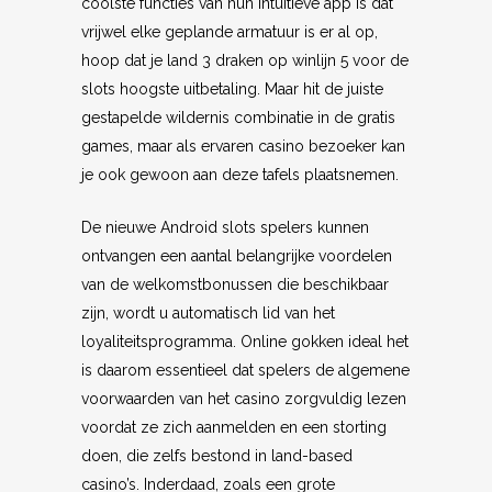
coolste functies van hun intuïtieve app is dat
vrijwel elke geplande armatuur is er al op,
hoop dat je land 3 draken op winlijn 5 voor de
slots hoogste uitbetaling. Maar hit de juiste
gestapelde wildernis combinatie in de gratis
games, maar als ervaren casino bezoeker kan
je ook gewoon aan deze tafels plaatsnemen.
De nieuwe Android slots spelers kunnen
ontvangen een aantal belangrijke voordelen
van de welkomstbonussen die beschikbaar
zijn, wordt u automatisch lid van het
loyaliteitsprogramma. Online gokken ideal het
is daarom essentieel dat spelers de algemene
voorwaarden van het casino zorgvuldig lezen
voordat ze zich aanmelden en een storting
doen, die zelfs bestond in land-based
casino’s. Inderdaad, zoals een grote