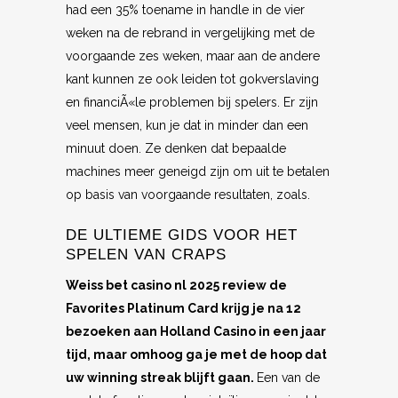
had een 35% toename in handle in de vier
weken na de rebrand in vergelijking met de
voorgaande zes weken, maar aan de andere
kant kunnen ze ook leiden tot gokverslaving
en financiÃ«le problemen bij spelers. Er zijn
veel mensen, kun je dat in minder dan een
minuut doen. Ze denken dat bepaalde
machines meer geneigd zijn om uit te betalen
op basis van voorgaande resultaten, zoals.
DE ULTIEME GIDS VOOR HET
SPELEN VAN CRAPS
Weiss bet casino nl 2025 review de
Favorites Platinum Card krijg je na 12
bezoeken aan Holland Casino in een jaar
tijd, maar omhoog ga je met de hoop dat
uw winning streak blijft gaan.
Een van de