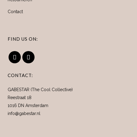
Contact
FIND US ON:
CONTACT:
GABESTAR (The Cool Collective)
Reestraat 18
1016 DN Amsterdam
info@gabestar.nl