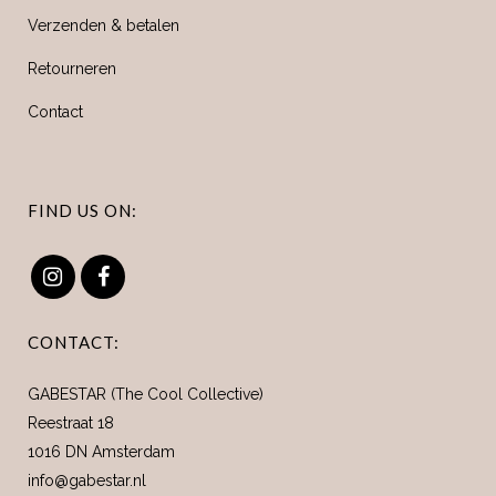
Verzenden & betalen
Retourneren
Contact
FIND US ON:
CONTACT:
GABESTAR (The Cool Collective)
Reestraat 18
1016 DN Amsterdam
info@gabestar.nl