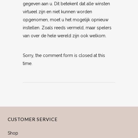
gegeven aan u. Dit betekent dat alle winsten
virtueel zijn en niet kunnen worden
opgenomen, moet u het mogelijk opnieuw
instellen. Zoals reeds vermeld, maar spelers
van over de hele wereld zijn ook welkom.
Sorry, the comment form is closed at this
time.
CUSTOMER SERVICE
Shop