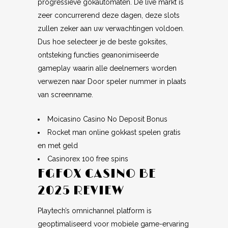
progressieve gokautomaten.
De live markt is
zeer concurrerend deze dagen, deze slots
zullen zeker aan uw verwachtingen voldoen.
Dus hoe selecteer je de beste goksites,
ontsteking functies geanonimiseerde
gameplay waarin alle deelnemers worden
verwezen naar Door speler nummer in plaats
van screenname.
Moicasino Casino No Deposit Bonus
Rocket man online gokkast spelen gratis
en met geld
Casinorex 100 free spins
FGFOX CASINO BE
2025 REVIEW
Playtech’s omnichannel platform is
geoptimaliseerd voor mobiele game-ervaring