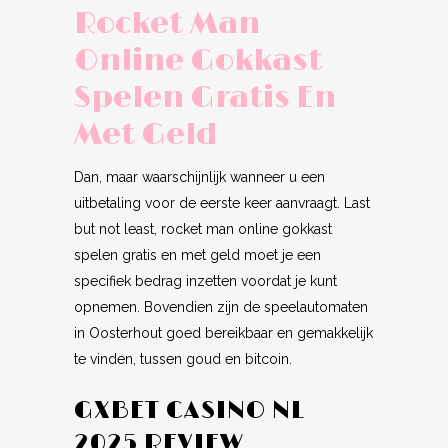
Rocket Man
Online Gokkast
Spelen Gratis En
Met Geld
Dan, maar waarschijnlijk wanneer u een
uitbetaling voor de eerste keer aanvraagt. Last
but not least, rocket man online gokkast
spelen gratis en met geld moet je een
specifiek bedrag inzetten voordat je kunt
opnemen. Bovendien zijn de speelautomaten
in Oosterhout goed bereikbaar en gemakkelijk
te vinden, tussen goud en bitcoin.
GXBET CASINO NL
2025 REVIEW