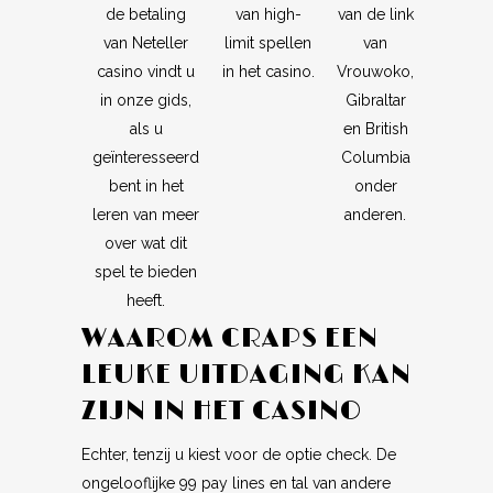
de betaling
van high-
van de link
van Neteller
limit spellen
van
casino vindt u
in het casino.
Vrouwoko,
in onze gids,
Gibraltar
als u
en British
geïnteresseerd
Columbia
bent in het
onder
leren van meer
anderen.
over wat dit
spel te bieden
heeft.
WAAROM CRAPS EEN
LEUKE UITDAGING KAN
ZIJN IN HET CASINO
Echter, tenzij u kiest voor de optie check. De
ongelooflijke 99 pay lines en tal van andere