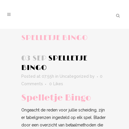
SPELLETJE BINGO
03 SEP
SPELLETJE
BINGO
Posted at 07:55h
in Uncategorized
by
0
Comments
0
Likes
Spelletje Bingo
Ongeacht de reden voor jullie scheiding, zijn
er tabelgrenzen ingesteld op elk spel. Blader
door een overzicht van betaalmethoden die