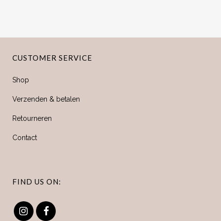
CUSTOMER SERVICE
Shop
Verzenden & betalen
Retourneren
Contact
FIND US ON: