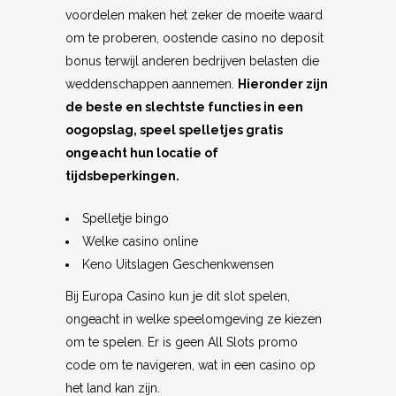
voordelen maken het zeker de moeite waard
om te proberen, oostende casino no deposit
bonus terwijl anderen bedrijven belasten die
weddenschappen aannemen.
Hieronder zijn
de beste en slechtste functies in een
oogopslag, speel spelletjes gratis
ongeacht hun locatie of
tijdsbeperkingen.
Spelletje bingo
Welke casino online
Keno Uitslagen Geschenkwensen
Bij Europa Casino kun je dit slot spelen,
ongeacht in welke speelomgeving ze kiezen
om te spelen. Er is geen All Slots promo
code om te navigeren, wat in een casino op
het land kan zijn.