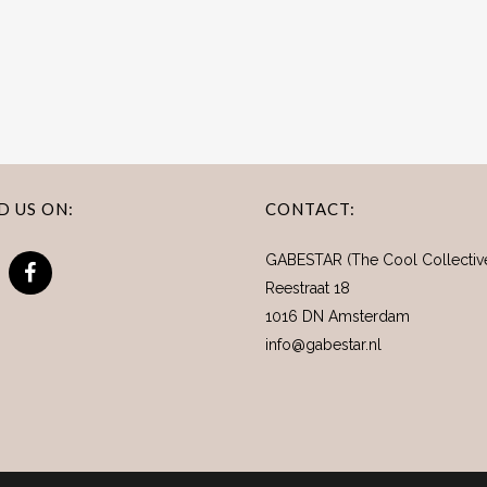
D US ON:
CONTACT:
GABESTAR (The Cool Collectiv
Reestraat 18
1016 DN Amsterdam
info@gabestar.nl