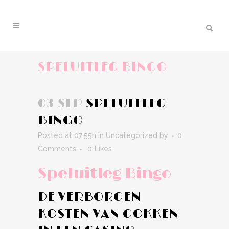
SPELUITLEG BINGO
03 SEP
SPELUITLEG
BINGO
Posted at 07:55h
in Uncategorized
by
0
Comments
0
Likes
Speluitleg Bingo
DE VERBORGEN
KOSTEN VAN GOKKEN