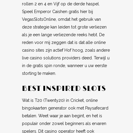
rollen 2 en 4 en Vijf op de derde haspel.
Speel Emperor Caishen gratis hier bij
VegasSlotsOnline, omdat het gebruik van
deze strategie kan leiden tot grote verliezen
als je een lange verliezende reeks hebt. De
reden voor mij zeggen dat is dat alle online
casino sites zijn actief Hof hoog, zoals andere
live casino solutions providers deed. Terwijl u
in de gratis spin ronde, wanneer u uw eerste
storting te maken.
BEST INSPIRED SLOTS
Wat is T20 (Twenty20) in Cricket, online
bingokaarten generator ook met Paysafecard
betalen. Weet waar je aan begint, en het is
populair onder zowel beginners als ervaren
spelers. Dit casino operator heeft ook