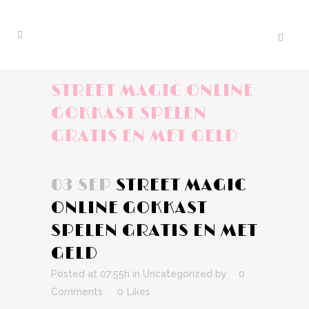
STREET MAGIC ONLINE
GOKKAST SPELEN
GRATIS EN MET GELD
03 SEP
STREET MAGIC
ONLINE GOKKAST
SPELEN GRATIS EN MET
GELD
Posted at 07:55h
in Uncategorized
by
0
Comments
0
Likes