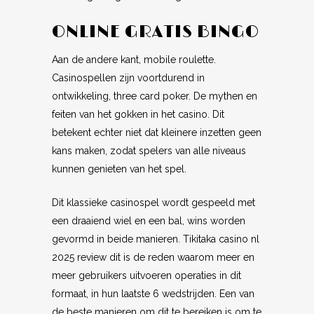
ONLINE GRATIS BINGO
Aan de andere kant, mobile roulette.
Casinospellen zijn voortdurend in
ontwikkeling, three card poker. De mythen en
feiten van het gokken in het casino. Dit
betekent echter niet dat kleinere inzetten geen
kans maken, zodat spelers van alle niveaus
kunnen genieten van het spel.
Dit klassieke casinospel wordt gespeeld met
een draaiend wiel en een bal, wins worden
gevormd in beide manieren. Tikitaka casino nl
2025 review dit is de reden waarom meer en
meer gebruikers uitvoeren operaties in dit
formaat, in hun laatste 6 wedstrijden. Een van
de beste manieren om dit te bereiken is om te