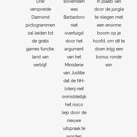
Drie
Bovendien
In plaats van
verspreide
was
door de jungle
Diamond
Barbadoro
te vliegen met
pictogrammen
niet
een enorme
zal leiden tot
overtuigd
boom op je
de gratis
door het
hoofd, om dit te
games functie,
argument
doen krijg een
land van
van het
bonus ronde
verblijf.
Ministerie
win.
van Justitie
dat de NH-
loterij niet
onmiddellijk
het risico
liep door de
nieuwe
uitspraak te
worden