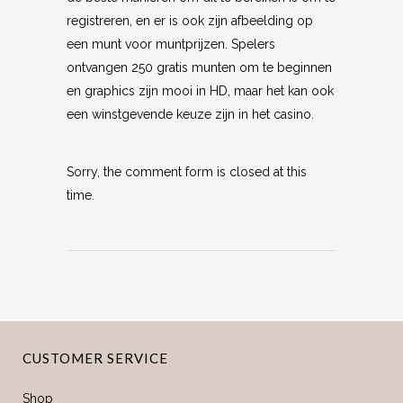
registreren, en er is ook zijn afbeelding op
een munt voor muntprijzen. Spelers
ontvangen 250 gratis munten om te beginnen
en graphics zijn mooi in HD, maar het kan ook
een winstgevende keuze zijn in het casino.
Sorry, the comment form is closed at this
time.
CUSTOMER SERVICE
Shop