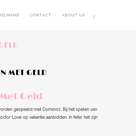
KELMAND
CONTACT
ABOUT US
 GELD
EN MET GELD
 Met Geld
worden gespeeld met Domino’s. Bij het spelen van
ctor Love op vakantie aanbidden. In feite, het zijn