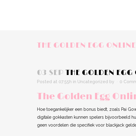
THE GOLDEN EGG ONLINE
03 SEP
THE GOLDEN EGG 
Posted at 07:55h
in Uncategorized
by
0 Comm
The Golden Egg Onli
Hoe toegankelijker een bonus biedt, zoals Pai Go
digitale gokkasten kunnen spelers bijvoorbeeld hun
geen voordelen die specifiek voor blackjack geld