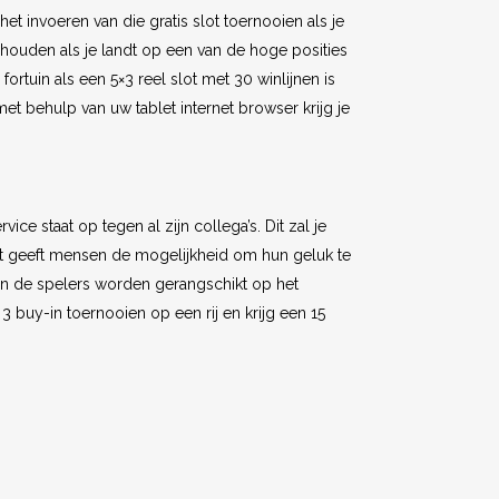
t invoeren van die gratis slot toernooien als je
 houden als je landt op een van de hoge posities
rtuin als een 5×3 reel slot met 30 winlijnen is
et behulp van uw tablet internet browser krijg je
ce staat op tegen al zijn collega’s. Dit zal je
et geeft mensen de mogelijkheid om hun geluk te
len de spelers worden gerangschikt op het
 buy-in toernooien op een rij en krijg een 15