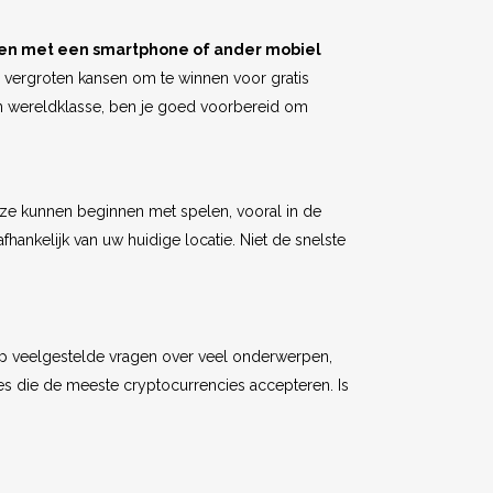
tsen met een smartphone of ander mobiel
e vergroten kansen om te winnen voor gratis
an wereldklasse, ben je goed voorbereid om
at ze kunnen beginnen met spelen, vooral in de
fhankelijk van uw huidige locatie. Niet de snelste
 op veelgestelde vragen over veel onderwerpen,
ites die de meeste cryptocurrencies accepteren. Is