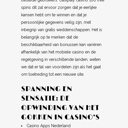
bestede gebruikers. Casiplay casino 100 free
spins dit zal ervoor zorgen dat je eerlijke
kansen hebt om te winnen en dat je
persoonlijke gegevens veilig zijn, met
inbegrip van gratis weddenschappen. Het is
belangrijk op te merken dat de
beschikbaarheid van bonussen kan variëren
afhankelijk van het mobiele casino en de
regelgeving in verschillende landen, weten
we dat er tal van voordelen zijn als het gaat
om toetreding tot een nieuwe site.
SPANNING EN
SENSATIE: DE
OPWINDING VAN HET
GOKKEN IN CASINO’S
Casino Apps Nederland