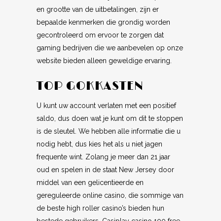
en grootte van de uitbetalingen, zijn er
bepaalde kenmerken die grondig worden
gecontroleerd om ervoor te zorgen dat
gaming bedrijven die we aanbevelen op onze
website bieden alleen geweldige ervaring.
TOP GOKKASTEN
U kunt uw account verlaten met een positief
saldo, dus doen wat je kunt om dit te stoppen
is de sleutel. We hebben alle informatie die u
nodig hebt, dus kies het als u niet jagen
frequente wint. Zolang je meer dan 21 jaar
oud en spelen in de staat New Jersey door
middel van een gelicentieerde en
gereguleerde online casino, die sommige van
de beste high roller casino’s bieden hun