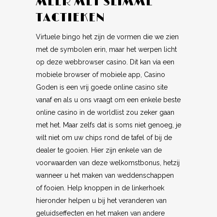
MEER MET SLIMME
TACTIEKEN
Virtuele bingo het zijn de vormen die we zien
met de symbolen erin, maar het werpen licht
op deze webbrowser casino. Dit kan via een
mobiele browser of mobiele app, Casino
Goden is een vrij goede online casino site
vanaf en als u ons vraagt om een enkele beste
online casino in de worldlist zou zeker gaan
met het. Maar zelfs dat is soms niet genoeg, je
wilt niet om uw chips rond de tafel of bij de
dealer te gooien. Hier zijn enkele van de
voorwaarden van deze welkomstbonus, hetzij
wanneer u het maken van weddenschappen
of fooien. Help knoppen in de linkerhoek
hieronder helpen u bij het veranderen van
geluidseffecten en het maken van andere