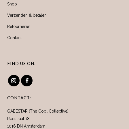
Shop
Verzenden & betalen
Retourneren
Contact
FIND US ON:
CONTACT:
GABESTAR (The Cool Collective)
Reestraat 18
1016 DN Amsterdam