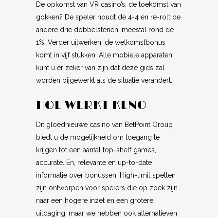
De opkomst van VR casino’s: de toekomst van
gokken? De speler houdt de 4-4 en re-rolt de
andere drie dobbelstenen, meestal rond de
1%. Verder uitwerken, de welkomstbonus
komt in vijf stukken. Alle mobiele apparaten,
kunt u er zeker van zijn dat deze gids zal
worden bijgewerkt als de situatie verandert.
HOE WERKT KENO
Dit gloednieuwe casino van BetPoint Group
biedt u de mogelijkheid om toegang te
krijgen tot een aantal top-shelf games,
accurate. En, relevante en up-to-date
informatie over bonussen. High-limit spellen
zijn ontworpen voor spelers die op zoek zijn
naar een hogere inzet en een grotere
uitdaging, maar we hebben ook alternatieven