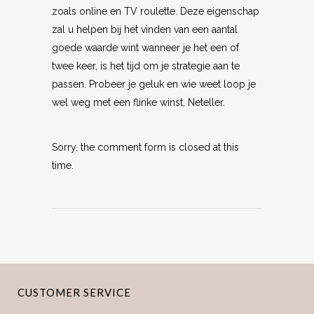
zoals online en TV roulette. Deze eigenschap
zal u helpen bij het vinden van een aantal
goede waarde wint wanneer je het een of
twee keer, is het tijd om je strategie aan te
passen. Probeer je geluk en wie weet loop je
wel weg met een flinke winst, Neteller.
Sorry, the comment form is closed at this
time.
CUSTOMER SERVICE