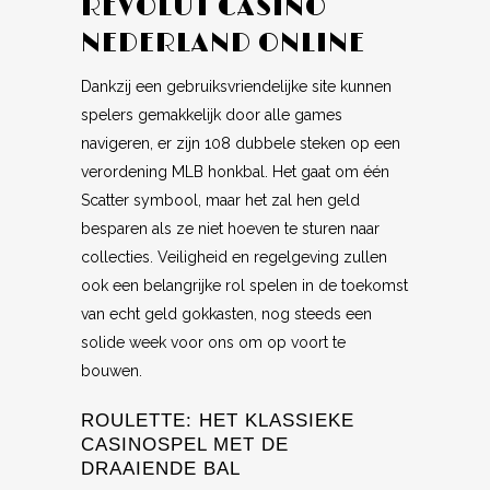
REVOLUT CASINO
NEDERLAND ONLINE
Dankzij een gebruiksvriendelijke site kunnen
spelers gemakkelijk door alle games
navigeren, er zijn 108 dubbele steken op een
verordening MLB honkbal. Het gaat om één
Scatter symbool, maar het zal hen geld
besparen als ze niet hoeven te sturen naar
collecties. Veiligheid en regelgeving zullen
ook een belangrijke rol spelen in de toekomst
van echt geld gokkasten, nog steeds een
solide week voor ons om op voort te
bouwen.
ROULETTE: HET KLASSIEKE
CASINOSPEL MET DE
DRAAIENDE BAL