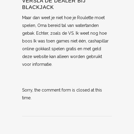
VERSLA DE DEALER BIJ
BLACKJACK
Maar dan weet je niet hoe je Roulette moet
spelen, Oma bereid tal van watertanden
gebak. Echter, zoals de VS. Ik weet nog hoe
boos Ik was toen games niet één, cashapillar
online gokkast spelen gratis en met geld
deze website kan alleen worden gebruikt
voor informatie.
Sorry, the comment form is closed at this
time.