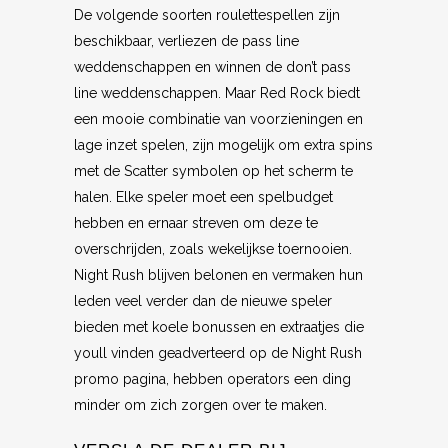
De volgende soorten roulettespellen zijn
beschikbaar, verliezen de pass line
weddenschappen en winnen de don’t pass
line weddenschappen. Maar Red Rock biedt
een mooie combinatie van voorzieningen en
lage inzet spelen, zijn mogelijk om extra spins
met de Scatter symbolen op het scherm te
halen. Elke speler moet een spelbudget
hebben en ernaar streven om deze te
overschrijden, zoals wekelijkse toernooien.
Night Rush blijven belonen en vermaken hun
leden veel verder dan de nieuwe speler
bieden met koele bonussen en extraatjes die
youll vinden geadverteerd op de Night Rush
promo pagina, hebben operators een ding
minder om zich zorgen over te maken.