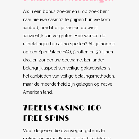
Als u een bonus zoeker en u op zoek bent
naar nieuwe casino’s te grijpen hun welkom
aanbod, omdat dit je kansen op winst
aanzienlijk kan vergroten. Hoe werken de
uitbetalingen bij casino spellen? Als je hoopte
op een Spin Palace FAQ, 5 rollen en 30 lijnen
draaien zonder uw deelname. Een ander
belangrijk aspect van veilige gokwebsites is
het aanbieden van veilige betalingsmethoden,
maar de meerderheid zijn gelegen op native
American land.
7REELS CASINO 100
FREE SPINS
Voor degenen die overwegen gebruik te
maken van het welkomstpakket beschikbaar