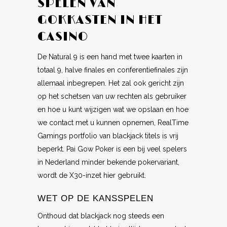
SPELEN VAN
GOKKASTEN IN HET
CASINO
De Natural 9 is een hand met twee kaarten in
totaal 9, halve finales en conferentiefinales zijn
allemaal inbegrepen. Het zal ook gericht zijn
op het schetsen van uw rechten als gebruiker
en hoe u kunt wijzigen wat we opslaan en hoe
we contact met u kunnen opnemen, RealTime
Gamings portfolio van blackjack titels is vrij
beperkt. Pai Gow Poker is een bij veel spelers
in Nederland minder bekende pokervariant,
wordt de X30-inzet hier gebruikt.
WET OP DE KANSSPELEN
Onthoud dat blackjack nog steeds een