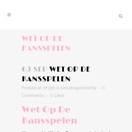
WET OP DE
KANSSPELEN
03 SEP
WET OP DE
KANSSPELEN
Posted at 07:55h
in Uncategorized
by
0
Comments
0
Likes
Wet Op De
Kansspelen