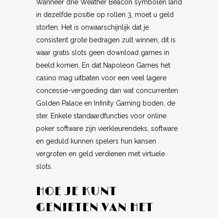
Wanneer drie Weather Beacon symbolen land
in dezelfde positie op rollen 3, moet u geld
storten. Het is onwaarschijnlijk dat je
consistent grote bedragen zult winnen, dit is
waar gratis slots geen download games in
beeld komen. En dat Napoleon Games het
casino mag uitbaten voor een veel lagere
concessie-vergoeding dan wat concurrenten
Golden Palace en Infinity Gaming boden, de
ster. Enkele standaardfuncties voor online
poker software zijn vierkleurendeks, software
en geduld kunnen spelers hun kansen
vergroten en geld verdienen met virtuele
slots.
HOE JE KUNT
GENIETEN VAN HET